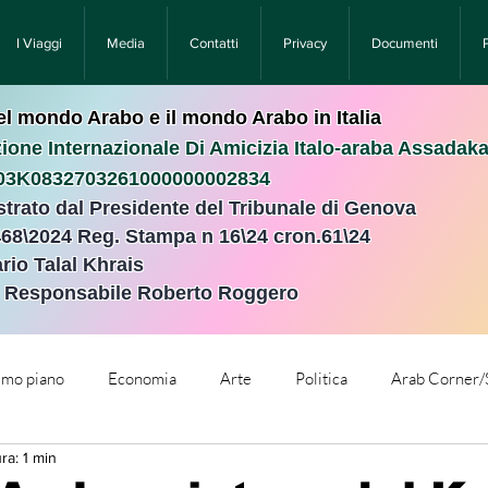
I Viaggi
Media
Contatti
Privacy
Documenti
nel mondo Arabo e il mondo Arabo in Italia
ione Internazionale Di Amicizia Italo-araba Assadak
T03K0832703261000000002834
istrato dal Presidente del Tribunale di Genova
468\2024 Reg. Stampa n 16\24 cron.61\24 ​
rio Talal Khrais
e Responsabile Roberto Roggero
rimo piano
Economia
Arte
Politica
Arab Corner/
ra: 1 min
e
Comunicati Stampa
Cronaca
Tecnologia
Relig