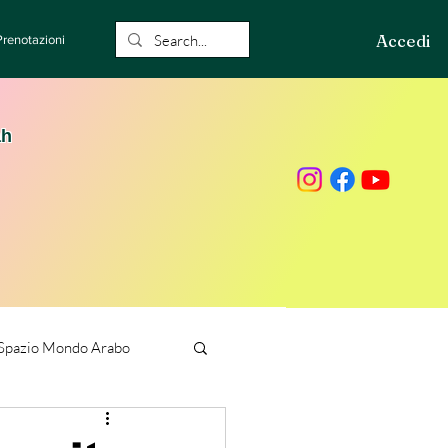
Accedi
Prenotazioni
ah
Spazio Mondo Arabo
ione