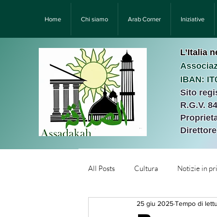
Home
Chi siamo
Arab Corner
Iniziative
L’Italia 
Associaz
IBAN: I
Sito reg
R.G.V. 8
Proprieta
Direttor
All Posts
Cultura
Notizie in p
25 giu 2025
Tempo di lettu
Նորություններ/Notizie Armen