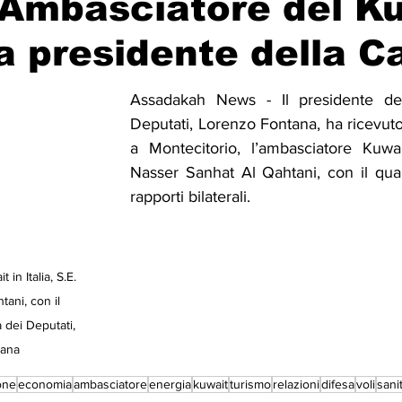
 Ambasciatore del K
a presidente della 
Solidarietà
Archeologia
Musica
Cinema
Tr
Assadakah News - Il presidente de
Deputati, Lorenzo Fontana, ha ricevuto 
tà
Eventi
Teatro
Lega Araba
Società
Dirit
a Montecitorio, l’ambasciatore Kuwait 
Nasser Sanhat Al Qahtani, con il qual
rapporti bilaterali.
itti e Pace
Gastronomia
in Italia, S.E. 
ani, con il 
 dei Deputati, 
tana
one
economia
ambasciatore
energia
kuwait
turismo
relazioni
difesa
voli
sani