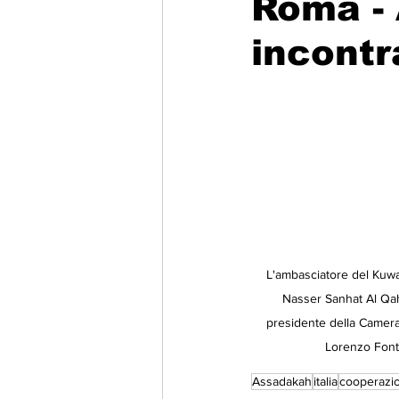
Roma -
incontr
Migrazione e Rifugiati
Sport
Filosofia
Mostre
Festivi
Relazioni Internazionali
Confl
L'ambasciatore del Kuwait 
Nasser Sanhat Al Qaht
presidente della Camera
Lorenzo Fon
Assadakah
italia
cooperazi