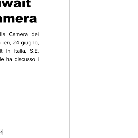
uwait
Camera
adizioni
Storia
lla Camera dei 
ieri, 24 giugno, 
ti Umani
in Italia, S.E. 
e ha discusso i 
tà