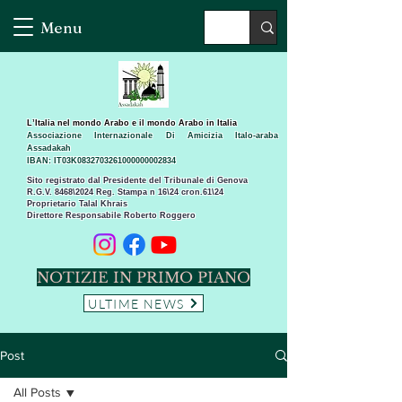
Menu
L’Italia nel mondo Arabo e il mondo Arabo in Italia
Associazione Internazionale Di Amicizia Italo-araba
Assadakah
IBAN: IT03K0832703261000000002834
Sito registrato dal Presidente del Tribunale di Genova
R.G.V. 8468\2024 Reg. Stampa n 16\24 cron.61\24 ​
Proprietario Talal Khrais
Direttore Responsabile Roberto Roggero
NOTIZIE IN PRIMO PIANO
ULTIME NEWS
Post
All Posts