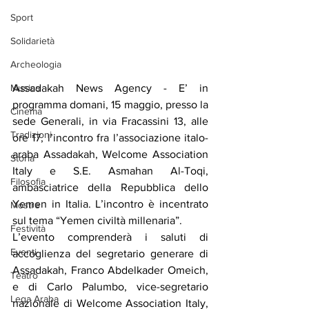
Sport
Solidarietà
Archeologia
Assadakah News Agency - E’ in 
Musica
programma domani, 15 maggio, presso la 
Cinema
sede Generali, in via Fracassini 13, alle 
Tradizioni
ore 17, l’incontro fra l’associazione italo-
araba Assadakah, Welcome Association 
Storia
Italy e S.E. Asmahan Al-Toqi, 
Filosofia
ambasciatrice della Repubblica dello 
Yemen in Italia. L’incontro è incentrato 
Mostre
sul tema “Yemen civiltà millenaria”.
Festività
L’evento comprenderà i saluti di 
Eventi
accoglienza del segretario generare di 
Assadakah, Franco Abdelkader Omeich, 
Teatro
e di Carlo Palumbo, vice-segretario 
Lega Araba
nazionale di Welcome Association Italy, 