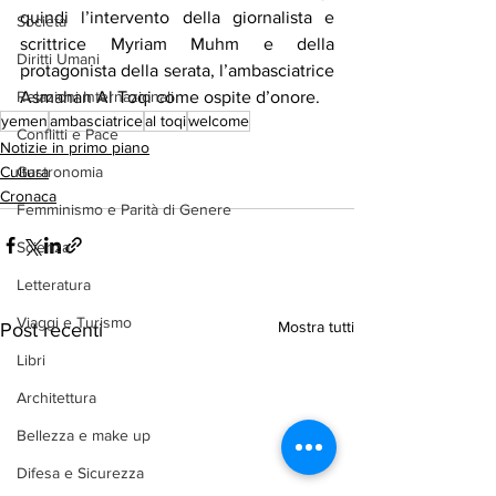
quindi l’intervento della giornalista e 
Società
scrittrice Myriam Muhm e della 
Diritti Umani
protagonista della serata, l’ambasciatrice 
Asmahan Al Toqi come ospite d’onore.
Relazioni Internazionali
yemen
ambasciatrice
al toqi
welcome
Conflitti e Pace
Notizie in primo piano
Cultura
Gastronomia
Cronaca
Femminismo e Parità di Genere
Scienza
Letteratura
Viaggi e Turismo
Mostra tutti
Post recenti
Libri
Architettura
Bellezza e make up
Difesa e Sicurezza