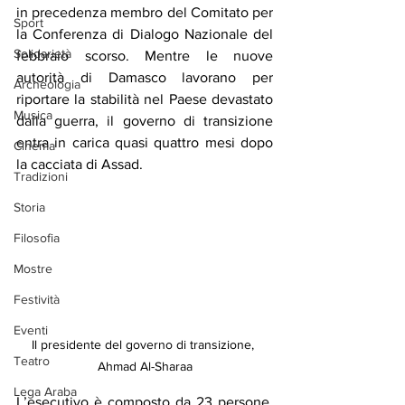
in precedenza membro del Comitato per 
Sport
la Conferenza di Dialogo Nazionale del 
Solidarietà
febbraio scorso. Mentre le nuove 
autorità di Damasco lavorano per 
Archeologia
riportare la stabilità nel Paese devastato 
Musica
dalla guerra, il governo di transizione 
entra in carica quasi quattro mesi dopo 
Cinema
la cacciata di Assad.
Tradizioni
Storia
Filosofia
Mostre
Festività
Eventi
Il presidente del governo di transizione, 
Teatro
Ahmad Al-Sharaa
Lega Araba
L’esecutivo è composto da 23 persone, 