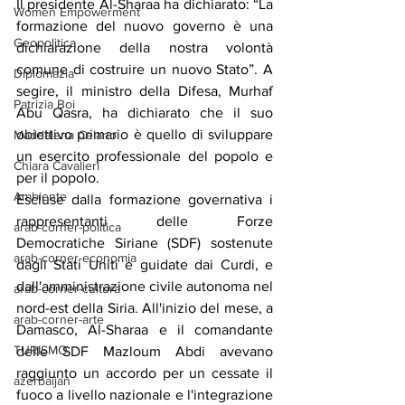
Il presidente Al-Sharaa ha dichiarato: “La 
Women Empowerment
formazione del nuovo governo è una 
Geopolitica
dichiarazione della nostra volontà 
comune di costruire un nuovo Stato”. A 
Diplomazia
segire, il ministro della Difesa, Murhaf 
Patrizia Boi
Abu Qasra, ha dichiarato che il suo 
obiettivo primario è quello di sviluppare 
Maddalena Celano
un esercito professionale del popolo e 
Chiara Cavalieri
per il popolo.
Ambiente
Escluse dalla formazione governativa i 
rappresentanti delle Forze 
arab-corner-politica
Democratiche Siriane (SDF) sostenute 
arab-corner-economia
dagli Stati Uniti e guidate dai Curdi, e 
dall'amministrazione civile autonoma nel 
arab-corner-cultura
nord-est della Siria. All'inizio del mese, a 
arab-corner-arte
Damasco, Al-Sharaa e il comandante 
TURISMO
delle SDF Mazloum Abdi avevano 
raggiunto un accordo per un cessate il 
azerbaijan
fuoco a livello nazionale e l'integrazione 