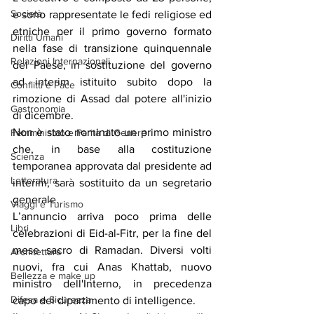
Società
e sono rappresentate le fedi religiose ed 
etniche per il primo governo formato 
Diritti Umani
nella fase di transizione quinquennale 
Relazioni Internazionali
del Paese, in sostituzione del governo 
ad interim istituito subito dopo la 
Conflitti e Pace
rimozione di Assad dal potere all'inizio 
Gastronomia
di dicembre.
Non è stato nominato un primo ministro 
Femminismo e Parità di Genere
che, in base alla costituzione 
Scienza
temporanea approvata dal presidente ad 
Letteratura
interim, sarà sostituito da un segretario 
generale.
Viaggi e Turismo
L’annuncio arriva poco prima delle 
Libri
celebrazioni di Eid-al-Fitr, per la fine del 
mese sacro di Ramadan. Diversi volti 
Architettura
nuovi, fra cui Anas Khattab, nuovo 
Bellezza e make up
ministro dell'Interno, in precedenza 
Difesa e Sicurezza
capo del dipartimento di intelligence.