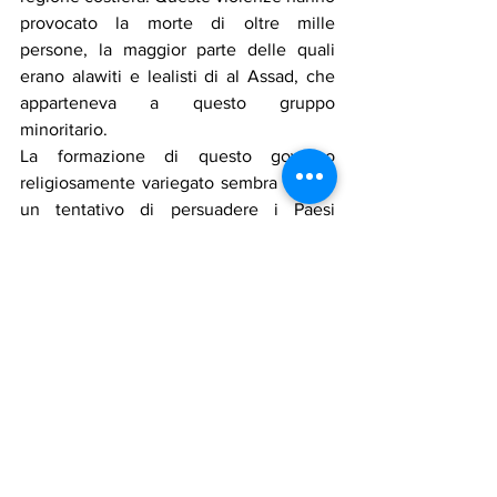
provocato la morte di oltre mille 
persone, la maggior parte delle quali 
erano alawiti e lealisti di al Assad, che 
apparteneva a questo gruppo 
minoritario.
La formazione di questo governo 
religiosamente variegato sembra essere 
un tentativo di persuadere i Paesi 
occidentali a riconsiderare le dure 
sanzioni economiche in vigore contro al 
Assad da oltre un decennio.
Assadakah
siria
governo
donna
ministri
transizione
giuramento
Cronaca
Politica
Religione