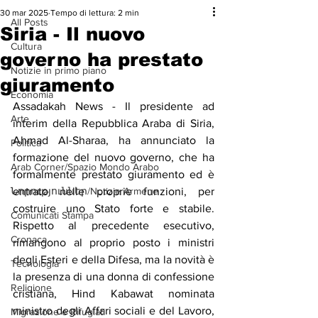
30 mar 2025
Tempo di lettura: 2 min
All Posts
Siria - Il nuovo
Cultura
governo ha prestato
Notizie in primo piano
giuramento
Economia
Assadakah News - Il presidente ad 
Arte
interim della Repubblica Araba di Siria, 
Ahmad Al-Sharaa, ha annunciato la 
Politica
formazione del nuovo governo, che ha 
Arab Corner/Spazio Mondo Arabo
formalmente prestato giuramento ed è 
Նորություններ/Notizie Armene
entrato nelle proprie funzioni, per 
costruire uno Stato forte e stabile. 
Comunicati Stampa
Rispetto al precedente esecutivo, 
Cronaca
rimangono al proprio posto i ministri 
degli Esteri e della Difesa, ma la novità è 
Tecnologia
la presenza di una donna di confessione 
Religione
cristiana, Hind Kabawat nominata 
ministro degli Affari sociali e del Lavoro, 
Migrazione e Rifugiati