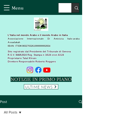
Menu
L’Italia nel mondo Arabo e il mondo Arabo in Italia
Associazione Internazionale Di Amicizia Italo-araba
Assadakah
IBAN: IT03K0832703261000000002834
Sito registrato dal Presidente del Tribunale di Genova
R.G.V. 8468\2024 Reg. Stampa n 16\24 cron.61\24 ​
Proprietario Talal Khrais
Direttore Responsabile Roberto Roggero
NOTIZIE IN PRIMO PIANO
ULTIME NEWS
Post
All Posts