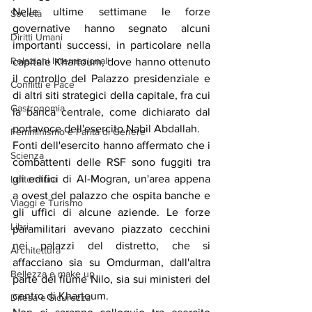
Nelle ultime settimane le forze 
Società
governative hanno segnato alcuni 
Diritti Umani
importanti successi, in particolare nella 
Relazioni Internazionali
capitale Khartoum, dove hanno ottenuto 
il controllo del Palazzo presidenziale e 
Conflitti e Pace
di altri siti strategici della capitale, fra cui 
Gastronomia
la banca centrale, come dichiarato dal 
portavoce dell'esercito Nabil Abdallah.
Femminismo e Parità di Genere
Fonti dell'esercito hanno affermato che i 
Scienza
combattenti delle RSF sono fuggiti tra 
gli edifici di Al-Mogran, un'area appena 
Letteratura
a ovest del palazzo che ospita banche e 
Viaggi e Turismo
gli uffici di alcune aziende. Le forze 
Libri
paramilitari avevano piazzato cecchini 
nei palazzi del distretto, che si 
Architettura
affacciano sia su Omdurman, dall'altra 
Bellezza e make up
parte del fiume Nilo, sia sui ministeri del 
centro di Khartoum.
Difesa e Sicurezza