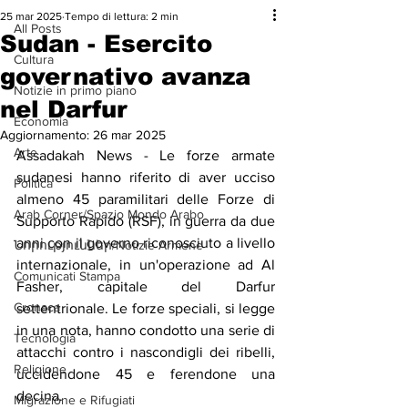
25 mar 2025
Tempo di lettura: 2 min
All Posts
Sudan - Esercito
Cultura
governativo avanza
Notizie in primo piano
nel Darfur
Economia
Aggiornamento:
26 mar 2025
Arte
Assadakah News - Le forze armate 
sudanesi hanno riferito di aver ucciso 
Politica
almeno 45 paramilitari delle Forze di 
Arab Corner/Spazio Mondo Arabo
Supporto Rapido (RSF), in guerra da due 
anni con il governo riconosciuto a livello 
Նորություններ/Notizie Armene
internazionale, in un'operazione ad Al 
Comunicati Stampa
Fasher, capitale del Darfur 
Cronaca
settentrionale. Le forze speciali, si legge 
in una nota, hanno condotto una serie di 
Tecnologia
attacchi contro i nascondigli dei ribelli, 
Religione
uccidendone 45 e ferendone una 
decina.
Migrazione e Rifugiati