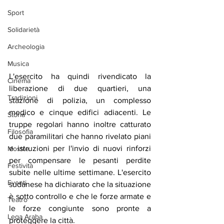
Sport
Solidarietà
Archeologia
Musica
L'esercito ha quindi rivendicato la 
Cinema
liberazione di due quartieri, una 
Tradizioni
stazione di polizia, un complesso 
medico e cinque edifici adiacenti. Le 
Storia
truppe regolari hanno inoltre catturato 
Filosofia
due paramilitari che hanno rivelato piani 
e istruzioni per l'invio di nuovi rinforzi 
Mostre
per compensare le pesanti perdite 
Festività
subite nelle ultime settimane. L'esercito 
Eventi
sudanese ha dichiarato che la situazione 
è sotto controllo e che le forze armate e 
Teatro
le forze congiunte sono pronte a 
Lega Araba
proteggere la città.