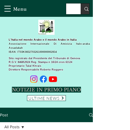
Menu
L’Italia nel mondo Arabo e il mondo Arabo in Italia
Associazione Internazionale Di Amicizia Italo-araba
Assadakah
IBAN: IT03K0832703261000000002834
Sito registrato dal Presidente del Tribunale di Genova
R.G.V. 8468\2024 Reg. Stampa n 16\24 cron.61\24 ​
Proprietario Talal Khrais
Direttore Responsabile Roberto Roggero
NOTIZIE IN PRIMO PIANO
ULTIME NEWS
Post
All Posts