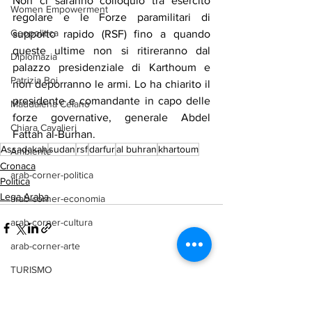
Non ci saranno colloquio tra esercito 
Women Empowerment
regolare e le Forze paramilitari di 
Geopolitica
supporto rapido (RSF) fino a quando 
queste ultime non si ritireranno dal 
Diplomazia
palazzo presidenziale di Karthoum e 
Patrizia Boi
non deporranno le armi. Lo ha chiarito il 
presidente e comandante in capo delle 
Maddalena Celano
forze governative, generale Abdel 
Chiara Cavalieri
Fattah al-Burhan.
Assadakah
sudan
rsf
darfur
al buhran
khartoum
Ambiente
Cronaca
arab-corner-politica
Politica
Lega Araba
arab-corner-economia
arab-corner-cultura
arab-corner-arte
TURISMO
Mostra tutti
Post recenti
azerbaijan