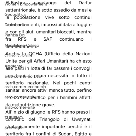
El-Fasher, capoluogo del Darfur 
Women Empowerment
settentrionale, è sotto assedio da mesi e 
Geopolitica
la popolazione vive sotto continui 
bombardamenti, impossibilitata a fuggire 
Diplomazia
e con gli aiuti umanitari bloccati, mentre 
Patrizia Boi
fra RFS e SAF continuano i 
Maddalena Celano
combattimenti.
Anche la OCHA (Ufficio della Nazioni 
Chiara Cavalieri
Unite per gli Affari Umanitari) ha chiesto 
Ambiente
alle parti in lotta di far passare i convogli 
con beni di prima necessità in tutto il 
arab-corner-politica
territorio nazionale. Nei pochi centri 
arab-corner-economia
sanitari ancora attivi manca tutto, perfino 
arab-corner-cultura
il cibo terapeutico per i bambini affetti 
da malnutrizione grave.
arab-corner-arte
All’inizio di giugno le RFS hanno preso il 
TURISMO
controllo del Triangolo di Uwaynat, 
strategicamente importante perché è il 
azerbaijan
territorio fra i confini di Sudan, Egitto e 