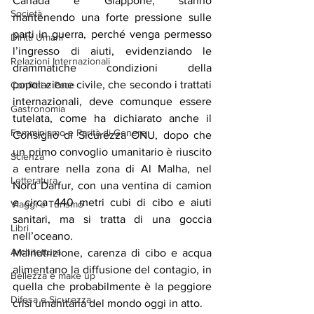
Canada e Giappone, stanno 
Società
mantenendo una forte pressione sulle 
parti in guerra, perché venga permesso 
Diritti Umani
l’ingresso di aiuti, evidenziando le 
Relazioni Internazionali
drammatiche condizioni della 
popolazione civile, che secondo i trattati 
Conflitti e Pace
internazionali, deve comunque essere 
Gastronomia
tutelata, come ha dichiarato anche il 
Femminismo e Parità di Genere
Consiglio di Sicurezza ONU, dopo che 
un primo convoglio umanitario è riuscito 
Scienza
a entrare nella zona di Al Malha, nel 
Letteratura
Nord Darfur, con una ventina di camion 
e circa 440 metri cubi di cibo e aiuti 
Viaggi e Turismo
sanitari, ma si tratta di una goccia 
Libri
nell’oceano.
Architettura
Malnutrizione, carenza di cibo e acqua 
alimentano la diffusione del contagio, in 
Bellezza e make up
quella che probabilmente è la peggiore 
Difesa e Sicurezza
crisi umanitaria del mondo oggi in atto.