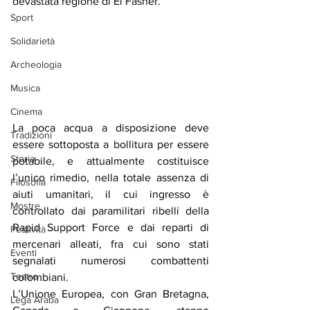
devastata regione di El Fasher.
Sport
Solidarietà
Archeologia
Musica
Cinema
La poca acqua a disposizione deve 
Tradizioni
essere sottoposta a bollitura per essere 
Storia
potabile, e attualmente costituisce 
l’unico rimedio, nella totale assenza di 
Filosofia
aiuti umanitari, il cui ingresso è 
Mostre
controllato dai paramilitari ribelli della 
Rapid Support Force e dai reparti di 
Festività
mercenari alleati, fra cui sono stati 
Eventi
segnalati numerosi combattenti 
Teatro
colombiani.
L’Unione Europea, con Gran Bretagna, 
Lega Araba