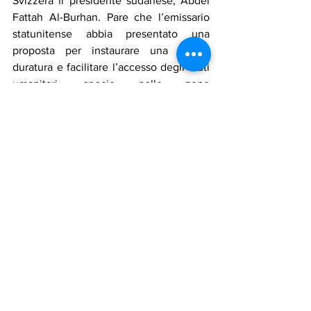
Svizzera il presidente sudanese, Abdel 
Fattah Al-Burhan. Pare che l’emissario 
statunitense abbia presentato una 
proposta per instaurare una tregua 
duratura e facilitare l’accesso degli aiuti 
umanitari, specie nelle zone 
maggiormente colpite da continui 
scontri.
Assadakah
sudan
onu
pace
bambini
rsf
acqua
al buhran
colera
epidemie
epidemia
Notizie in primo piano
Cronaca
Mostra tutti
Post recenti