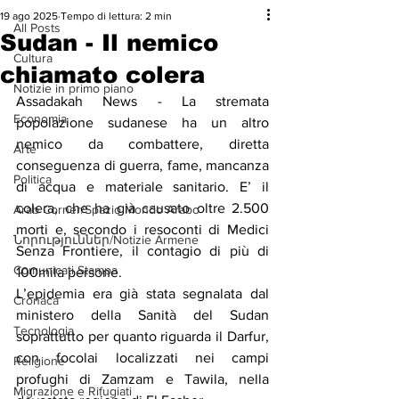
19 ago 2025
Tempo di lettura: 2 min
All Posts
Sudan - Il nemico
Cultura
chiamato colera
Notizie in primo piano
Assadakah News - La stremata 
Economia
popolazione sudanese ha un altro 
nemico da combattere, diretta 
Arte
conseguenza di guerra, fame, mancanza 
Politica
di acqua e materiale sanitario. E’ il 
colera, che ha già causato oltre 2.500 
Arab Corner/Spazio Mondo Arabo
morti e, secondo i resoconti di Medici 
Նորություններ/Notizie Armene
Senza Frontiere, il contagio di più di 
Comunicati Stampa
100mila persone.
L’epidemia era già stata segnalata dal 
Cronaca
ministero della Sanità del Sudan 
Tecnologia
soprattutto per quanto riguarda il Darfur, 
con focolai localizzati nei campi 
Religione
profughi di Zamzam e Tawila, nella 
Migrazione e Rifugiati