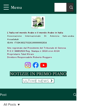
Menu
L’Italia nel mondo Arabo e il mondo Arabo in Italia
Associazione Internazionale Di Amicizia Italo-araba
Assadakah
IBAN: IT03K0832703261000000002834
Sito registrato dal Presidente del Tribunale di Genova
R.G.V. 8468\2024 Reg. Stampa n 16\24 cron.61\24 ​
Proprietario Talal Khrais
Direttore Responsabile Roberto Roggero
NOTIZIE IN PRIMO PIANO
ULTIME NEWS
Post
All Posts