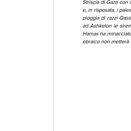
Striscia di Gaza con u
e, in risposata, i pa
pioggia di razzi Qass
ad Ashkelon le sirene
Hamas ha minacciato d
ebraico non metterà fi