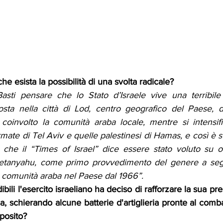
e esista la possibilità di una svolta radicale?
Basti pensare che lo Stato d’Israele vive una terribil
sta nella città di Lod, centro geografico del Paese, d
oinvolto la comunità araba locale, mentre si intensifi
armate di Tel Aviv e quelle palestinesi di Hamas, e così è s
che il “Times of Israel” dice essere stato voluto su o
etanyahu, come primo provvedimento del genere a seguit
comunità araba nel Paese dal 1966”.
bili l'esercito israeliano ha deciso di rafforzare la sua pr
za, schierando alcune batterie d'artiglieria pronte al comba
oposito?