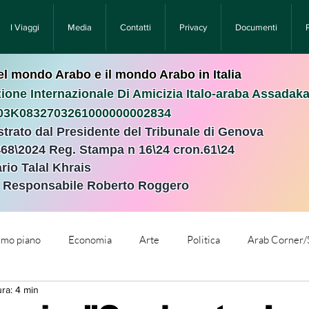
I Viaggi
Media
Contatti
Privacy
Documenti
nel mondo Arabo e il mondo Arabo in Italia
ione Internazionale Di Amicizia Italo-araba Assadak
T03K0832703261000000002834
istrato dal Presidente del Tribunale di Genova
468\2024 Reg. Stampa n 16\24 cron.61\24 ​
rio Talal Khrais
e Responsabile Roberto Roggero
rimo piano
Economia
Arte
Politica
Arab Corner/
ura: 4 min
e
Comunicati Stampa
Cronaca
Tecnologia
Relig