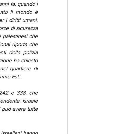
nni fa, quando i 
utto il mondo è 
i diritti umani, 
rze di sicurezza 
 palestinesi che 
nal riporta che 
i della polizia 
azione ha chiesto 
el quartiere di 
emme Est”.
 242 e 338, che 
endente. Israele 
 può avere tutte 
israeliani hanno 