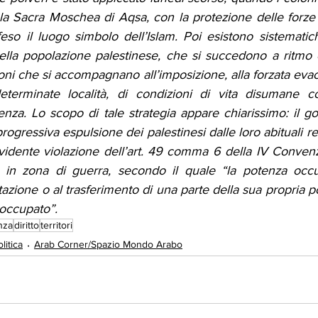
a Sacra Moschea di Aqsa, con la protezione delle forze d
eso il luogo simbolo dell’Islam. Poi esistono sistematich
della popolazione palestinese, che si succedono a ritmo 
ioni che si accompagnano all’imposizione, alla forzata evacu
determinate località, di condizioni di vita disumane con
nza. Lo scopo di tale strategia appare chiarissimo: il go
rogressiva espulsione dei palestinesi dalle loro abituali re
evidente violazione dell’art. 49 comma 6 della IV Conven
ili in zona di guerra, secondo il quale “la potenza oc
azione o al trasferimento di una parte della sua propria po
 occupato”.
nza
diritto
territori
litica
Arab Corner/Spazio Mondo Arabo