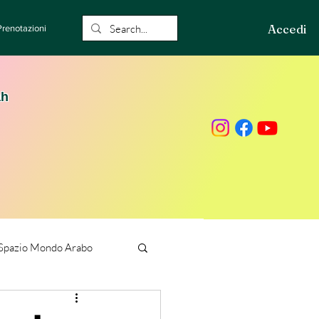
Accedi
Prenotazioni
ah
Spazio Mondo Arabo
ione