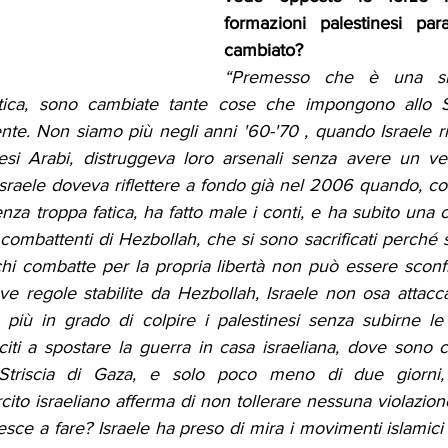
formazioni palestinesi para
cambiato?
“Premesso che è una sit
istica, sono cambiate tante cose che impongono allo St
nte. Non siamo più negli anni '60-'70 , quando Israele r
Paesi Arabi, distruggeva loro arsenali senza avere un v
. Israele doveva riflettere a fondo già nel 2006 quando, con
nza troppa fatica, ha fatto male i conti, e ha subito una c
combattenti di Hezbollah, che si sono sacrificati perché
 chi combatte per la propria libertà non può essere sconf
ve regole stabilite da Hezbollah, Israele non osa attacca
più in grado di colpire i palestinesi senza subirne le
citi a spostare la guerra in casa israeliana, dove sono ca
a Striscia di Gaza, e solo poco meno di due giorni, ci
rcito israeliano afferma di non tollerare nessuna violazione
esce a fare? Israele ha preso di mira i movimenti islamici p