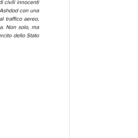
civili innocenti 
e Ashdod con una 
 traffico aereo, 
na. Non solo, ma 
cito dello Stato 