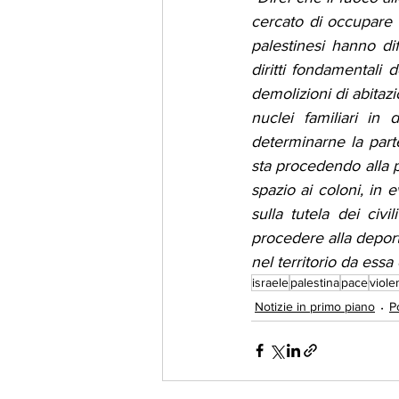
cercato di occupare l
palestinesi hanno dif
diritti fondamentali 
demolizioni di abitaz
nuclei familiari in 
determinarne la parte
sta procedendo alla p
spazio ai coloni, in 
sulla tutela dei civ
procedere alla deport
nel territorio da essa
israele
palestina
pace
viole
Notizie in primo piano
Po