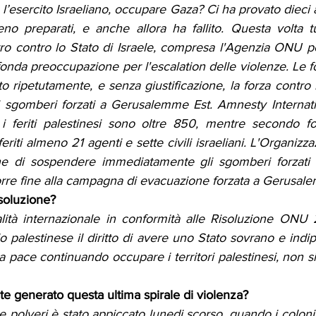
 l’esercito Israeliano, occupare Gaza? Ci ha provato dieci a
no preparati, e anche allora ha fallito. Questa volta t
 contro lo Stato di Israele, compresa l'Agenzia ONU per 
nda preoccupazione per l'escalation delle violenze. Le fo
o ripetutamente, e senza giustificazione, la forza contro i
i sgomberi forzati a Gerusalemme Est. Amnesty Internatio
i feriti palestinesi sono oltre 850, mentre secondo font
 feriti almeno 21 agenti e sette civili israeliani. L'Organizz
iane di sospendere immediatamente gli sgomberi forzati n
orre fine alla campagna di evacuazione forzata a Gerusal
soluzione?
egalità internazionale in conformità alle Risoluzione ONU
 palestinese il diritto di avere uno Stato sovrano e indip
 pace continuando occupare i territori palestinesi, non si
e generato questa ultima spirale di violenza?
le polveri è stato appiccato lunedi scorso, quando i coloni 