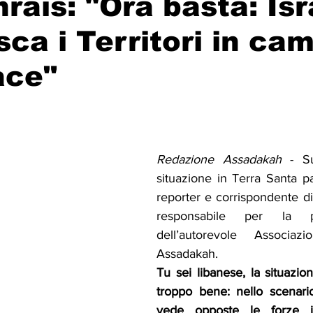
hrais: "Ora basta: Is
sca i Territori in ca
Solidarietà
Archeologia
Musica
Cinema
Tr
ace"
tà
Eventi
Teatro
Lega Araba
Società
Dirit
itti e Pace
Gastronomia
Redazione Assadakah
 - Su
situazione in Terra Santa par
reporter e corrispondente di
responsabile per la pol
dell’autorevole Associazio
Assadakah.
Tu sei libanese, la situazion
troppo bene: nello scenari
vede opposte le forze is