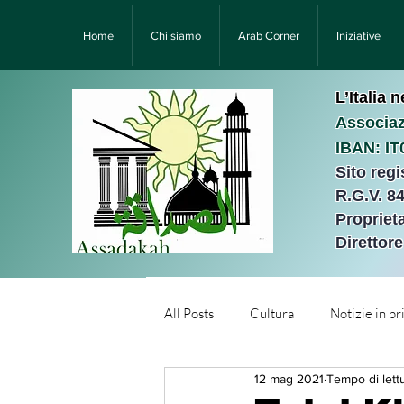
Home
Chi siamo
Arab Corner
Iniziative
L’Italia 
Associaz
IBAN: I
Sito reg
R.G.V. 8
Proprieta
Direttor
All Posts
Cultura
Notizie in p
12 mag 2021
Tempo di lett
Նորություններ/Notizie Armen