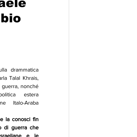
raele
mbio
adizioni
Storia
ti Umani
lla drammatica 
la Talal Khrais, 
 guerra, nonché 
itica estera 
ne Italo-Araba 
e la conosci fin 
o di guerra che 
raeliane e le 