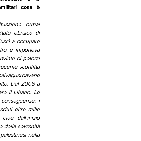
militari cosa è 
uazione ormai 
ato ebraico di 
iuscì a occupare 
etro e imponeva 
vinto di potersi 
ocente sconfitta 
 salvaguardavano 
itto. Dal 2006 a 
re il Libano. Lo 
 conseguenze; i 
duti oltre mille 
oè dall'inizio 
 della sovranità 
alestinesi nella 