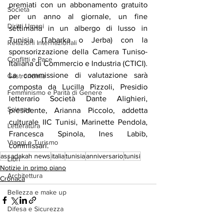
premiati con un abbonamento gratuito 
Società
per un anno al giornale, un fine 
Diritti Umani
settimana in un albergo di lusso in 
Tunisia (Tabarka o Jerba) con la 
Relazioni Internazionali
sponsorizzazione della Camera Tuniso-
Conflitti e Pace
Italiana di Commercio e Industria (CTICI).
La commissione di valutazione sarà 
Gastronomia
composta da Lucilla Pizzoli, Presidio 
Femminismo e Parità di Genere
letterario Società Dante Alighieri, 
Scienza
presidente, Arianna Piccolo, addetta 
culturale IIC Tunisi, Marinette Pendola, 
Letteratura
Francesca Spinola, Ines Labib, 
Viaggi e Turismo
commissari.
assadakah news
italia
tunisia
anniversario
tunisi
Libri
Notizie in primo piano
Architettura
Cronaca
Bellezza e make up
Difesa e Sicurezza