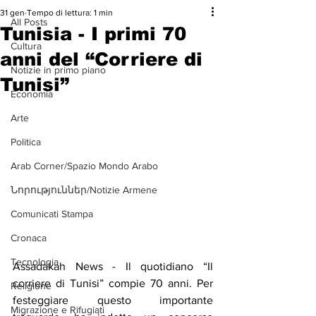
31 gen
Tempo di lettura: 1 min
All Posts
Tunisia - I primi 70
Cultura
anni del “Corriere di
Notizie in primo piano
Tunisi”
Economia
Arte
Politica
Arab Corner/Spazio Mondo Arabo
Նորություններ/Notizie Armene
Comunicati Stampa
Cronaca
Tecnologia
Assadakah News - Il quotidiano “Il 
corriere di Tunisi” compie 70 anni. Per 
Religione
festeggiare questo importante 
Migrazione e Rifugiati