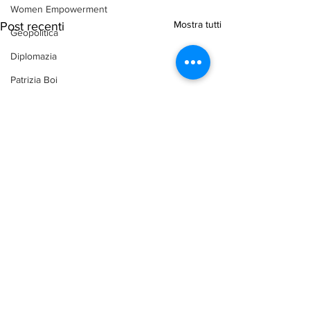
Women Empowerment
Mostra tutti
Post recenti
Geopolitica
Diplomazia
Patrizia Boi
Maddalena Celano
Chiara Cavalieri
Ambiente
arab-corner-politica
arab-corner-economia
arab-corner-cultura
arab-corner-arte
TURISMO
Commenti
azerbaijan