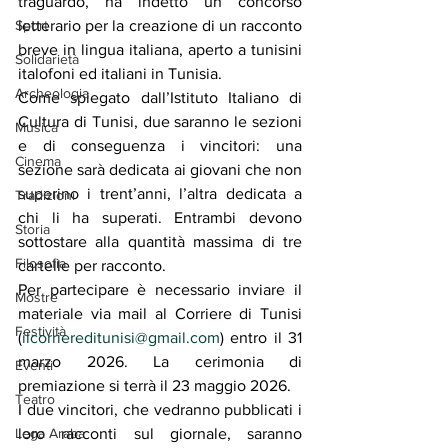
traguardo, ha indetto un concorso 
letterario per la creazione di un racconto 
Sport
breve in lingua italiana, aperto a tunisini 
Solidarietà
italofoni ed italiani in Tunisia.
Archeologia
Come spiegato dall’Istituto Italiano di 
Cultura di Tunisi, due saranno le sezioni 
Musica
e di conseguenza i vincitori: una 
Cinema
sezione sarà dedicata ai giovani che non 
superino i trent’anni, l’altra dedicata a 
Tradizioni
chi li ha superati. Entrambi devono 
Storia
sottostare alla quantità massima di tre 
Filosofia
cartelle per racconto.
Per partecipare è necessario inviare il 
Mostre
materiale via mail al Corriere di Tunisi 
Festività
(
ilcorriereditunisi@gmail.com
) entro il 31 
marzo 2026. La cerimonia di 
Eventi
premiazione si terrà il 23 maggio 2026.
Teatro
I due vincitori, che vedranno pubblicati i 
loro racconti sul giornale, saranno 
Lega Araba