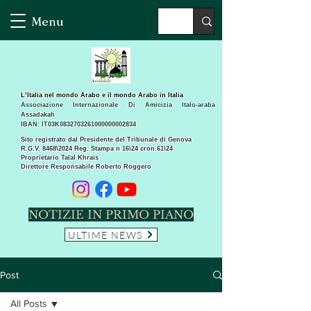
Menu
L’Italia nel mondo Arabo e il mondo Arabo in Italia
Associazione Internazionale Di Amicizia Italo-araba
Assadakah
IBAN: IT03K0832703261000000002834
Sito registrato dal Presidente del Tribunale di Genova
R.G.V. 8468\2024 Reg. Stampa n 16\24 cron.61\24 ​
Proprietario Talal Khrais
Direttore Responsabile Roberto Roggero
NOTIZIE IN PRIMO PIANO
ULTIME NEWS
Post
All Posts