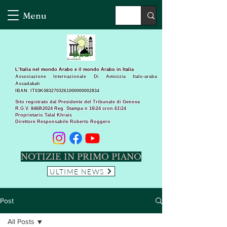
Menu
L’Italia nel mondo Arabo e il mondo Arabo in Italia
Associazione Internazionale Di Amicizia Italo-araba
Assadakah
IBAN: IT03K0832703261000000002834
Sito registrato dal Presidente del Tribunale di Genova
R.G.V. 8468\2024 Reg. Stampa n 16\24 cron.61\24 ​
Proprietario Talal Khrais
Direttore Responsabile Roberto Roggero
NOTIZIE IN PRIMO PIANO
ULTIME NEWS
Post
All Posts