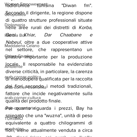
Women Empowerment
radiofonica tunisina "Diwan fm". 
Secondo il dirigente, la regione dispone 
Geopolitica
di quattro strutture professionali situate 
Diplomazia
nelle aree rurali dei distretti di 
Korba, 
Beni Khiar, Dar Chaabane e 
Patrizia Boi
Nabeul,
 oltre a due cooperative attive 
Maddalena Celano
nel settore, che rappresentano un 
Chiara Cavalieri
pilastro importante per la produzione 
locale. Il responsabile ha evidenziato 
Ambiente
diverse criticità, in particolare, la carenza 
arab-corner-politica
di manodopera qualificata per la raccolta 
dei fiori secondo i metodi tradizionali, 
arab-corner-economia
fattore che incide negativamente sulla 
arab-corner-cultura
qualità del prodotto finale.
arab-corner-arte
Per quanto riguarda i prezzi, Bay ha 
spiegato che una "wuzna", unità di peso 
TURISMO
equivalente a quattro chilogrammi di 
azerbaijan
fiori, viene attualmente venduta a circa 