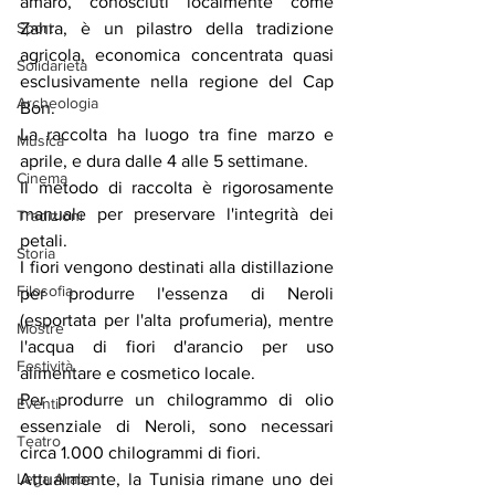
amaro, conosciuti localmente come 
Sport
Zahra, è un pilastro della tradizione 
agricola, economica concentrata quasi 
Solidarietà
esclusivamente nella regione del Cap 
Archeologia
Bon.
La raccolta ha luogo tra fine marzo e 
Musica
aprile, e dura dalle 4 alle 5 settimane.
Cinema
Il metodo di raccolta è rigorosamente 
manuale per preservare l'integrità dei 
Tradizioni
petali.
Storia
I fiori vengono destinati alla distillazione 
Filosofia
per produrre l'essenza di Neroli 
(esportata per l'alta profumeria), mentre 
Mostre
l'acqua di fiori d'arancio per uso 
Festività
alimentare e cosmetico locale.
Per produrre un chilogrammo di olio 
Eventi
essenziale di Neroli, sono necessari 
Teatro
circa 1.000 chilogrammi di fiori.
Lega Araba
Attualmente, la Tunisia rimane uno dei 