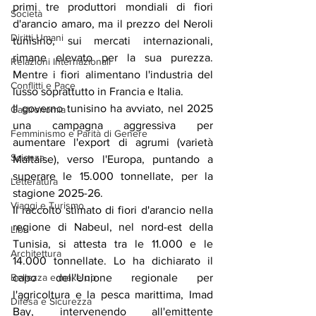
primi tre produttori mondiali di fiori 
Società
d'arancio amaro, ma il prezzo del Neroli 
Diritti Umani
tunisino, sui mercati internazionali, 
rimane elevato per la sua purezza. 
Relazioni Internazionali
Mentre i fiori alimentano l'industria del 
Conflitti e Pace
lusso soprattutto in Francia e Italia.
Il governo tunisino ha avviato, nel 2025 
Gastronomia
una campagna aggressiva per 
Femminismo e Parità di Genere
aumentare l'export di agrumi (varietà 
Scienza
Maltaise), verso l'Europa, puntando a 
superare le 15.000 tonnellate, per la 
Letteratura
stagione 2025-26.
Viaggi e Turismo
Il raccolto stimato di fiori d'arancio nella 
regione di Nabeul, nel nord-est della 
Libri
Tunisia, si attesta tra le 11.000 e le 
Architettura
14.000 tonnellate. Lo ha dichiarato il 
Bellezza e make up
capo dell'Unione regionale per 
l'agricoltura e la pesca marittima, Imad 
Difesa e Sicurezza
Bay, intervenendo all'emittente 