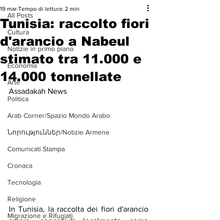
19 mar
Tempo di lettura: 2 min
All Posts
Tunisia: raccolto fiori
Cultura
d'arancio a Nabeul
Notizie in primo piano
stimato tra 11.000 e
Economia
14.000 tonnellate
Arte
Assadakah News
Politica
Arab Corner/Spazio Mondo Arabo
Նորություններ/Notizie Armene
Comunicati Stampa
Cronaca
Tecnologia
Religione
In Tunisia, la raccolta dei fiori d'arancio 
Migrazione e Rifugiati