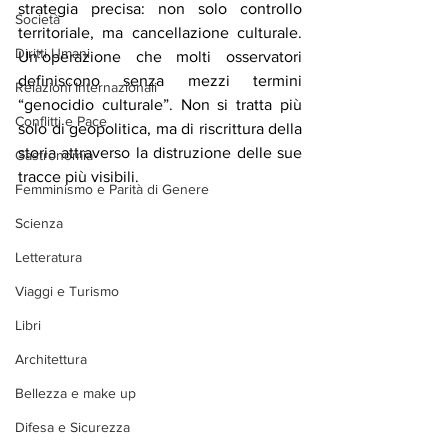
strategia precisa: non solo controllo 
Società
territoriale, ma cancellazione culturale. 
Diritti Umani
Un’operazione che molti osservatori 
definiscono senza mezzi termini 
Relazioni Internazionali
“genocidio culturale”. Non si tratta più 
Conflitti e Pace
solo di geopolitica, ma di riscrittura della 
storia attraverso la distruzione delle sue 
Gastronomia
tracce più visibili.
Femminismo e Parità di Genere
Scienza
Letteratura
Viaggi e Turismo
Libri
Architettura
Bellezza e make up
Difesa e Sicurezza