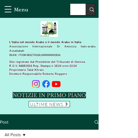
Menu
L’Italia nel mondo Arabo e il mondo Arabo in Italia
Associazione Internazionale Di Amicizia Italo-araba
Assadakah
IBAN: IT03K0832703261000000002834
Sito registrato dal Presidente del Tribunale di Genova
R.G.V. 8468\2024 Reg. Stampa n 16\24 cron.61\24 ​
Proprietario Talal Khrais
Direttore Responsabile Roberto Roggero
NOTIZIE IN PRIMO PIANO
ULTIME NEWS
Post
All Posts