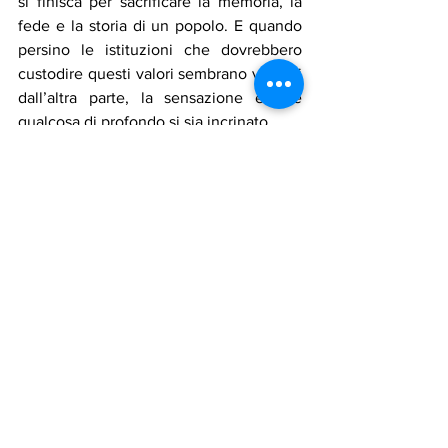
si finisca per sacrificare la memoria, la 
fede e la storia di un popolo. E quando 
persino le istituzioni che dovrebbero 
custodire questi valori sembrano voltarsi 
dall’altra parte, la sensazione è che 
qualcosa di profondo si sia incrinato.
Le chiese possono essere distrutte. Le 
pietre possono essere rase al suolo. Ma 
resta una responsabilità che non si può 
abbattere con le ruspe: quella di 
scegliere da che parte stare. 
Notizie in primo piano
Mostra tutti
Post recenti