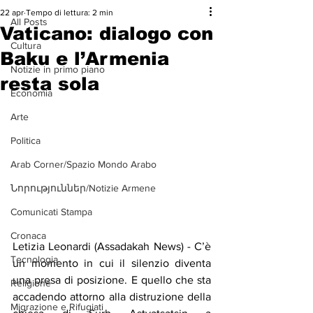
22 apr
Tempo di lettura: 2 min
All Posts
Vaticano: dialogo con
Cultura
Baku e l’Armenia
Notizie in primo piano
resta sola
Economia
Arte
Politica
Arab Corner/Spazio Mondo Arabo
Նորություններ/Notizie Armene
Comunicati Stampa
Cronaca
Letizia Leonardi (Assadakah News) - C’è 
Tecnologia
un momento in cui il silenzio diventa 
una presa di posizione. E quello che sta 
Religione
accadendo attorno alla distruzione della 
Migrazione e Rifugiati