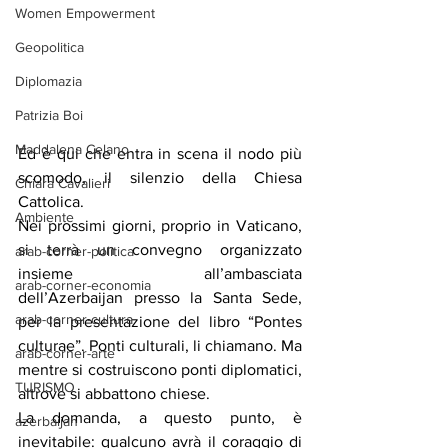
Women Empowerment
Geopolitica
Diplomazia
Patrizia Boi
Maddalena Celano
Ed è qui che entra in scena il nodo più 
scomodo, il silenzio della Chiesa 
Chiara Cavalieri
Cattolica.
Ambiente
Nei prossimi giorni, proprio in Vaticano, 
si terrà un convegno organizzato 
arab-corner-politica
insieme all’ambasciata 
arab-corner-economia
dell’Azerbaijan presso la Santa Sede, 
arab-corner-cultura
per la presentazione del libro “Pontes 
culturae”. Ponti culturali, li chiamano. Ma 
arab-corner-arte
mentre si costruiscono ponti diplomatici, 
TURISMO
altrove si abbattono chiese.
La domanda, a questo punto, è 
azerbaijan
inevitabile: qualcuno avrà il coraggio di 