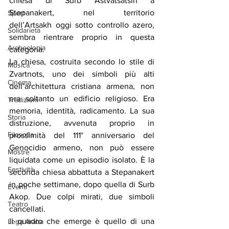
chiesa di Surb Astvatsatsin a 
Stepanakert, nel territorio 
Sport
dell’Artsakh oggi sotto controllo azero, 
Solidarietà
sembra rientrare proprio in questa 
Archeologia
categoria.
La chiesa, costruita secondo lo stile di 
Musica
Zvartnots, uno dei simboli più alti 
Cinema
dell’architettura cristiana armena, non 
era soltanto un edificio religioso. Era 
Tradizioni
memoria, identità, radicamento. La sua 
Storia
distruzione, avvenuta proprio in 
Filosofia
prossimità del 111° anniversario del 
Genocidio armeno, non può essere 
Mostre
liquidata come un episodio isolato. È la 
Festività
seconda chiesa abbattuta a Stepanakert 
in poche settimane, dopo quella di Surb 
Eventi
Akop. Due colpi mirati, due simboli 
Teatro
cancellati.
Il quadro che emerge è quello di una 
Lega Araba