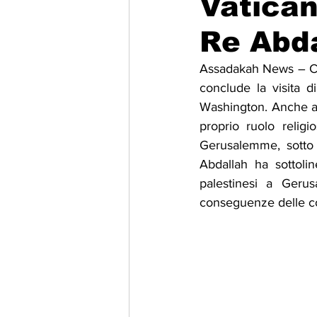
Vatican
Re Abda
Migrazione e Rifugiati
Sport
Assadakah News – Con 
conclude la visita d
Filosofia
Mostre
Festivi
Washington. Anche al 
proprio ruolo religio
Gerusalemme, sotto c
Relazioni Internazionali
Confl
Abdallah ha sottolin
palestinesi a Geru
conseguenze delle con