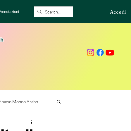
Accedi
Prenotazioni
ah
Spazio Mondo Arabo
ione