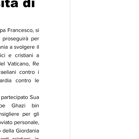
ita di
adizioni
Storia
pa Francesco, si 
 proseguirà per 
ti Umani
ia a svolgere il 
ci e cristiani a 
el Vaticano, Re 
eliani contro i 
rdia contro le 
 partecipato Sua 
ipe Ghazi bin 
igliere per gli 
inviato personale, 
 della Giordania 