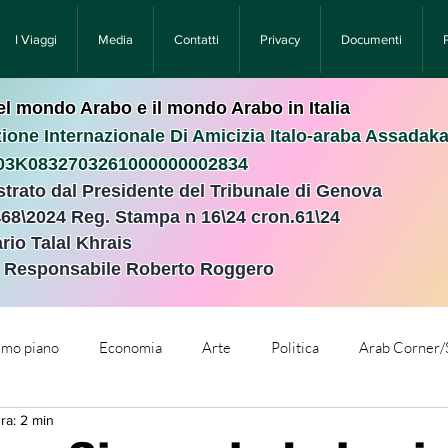
I Viaggi
Media
Contatti
Privacy
Documenti
nel mondo Arabo e il mondo Arabo in Italia
ione Internazionale Di Amicizia Italo-araba Assadak
T03K0832703261000000002834
istrato dal Presidente del Tribunale di Genova
468\2024 Reg. Stampa n 16\24 cron.61\24 ​
rio Talal Khrais
e Responsabile Roberto Roggero
rimo piano
Economia
Arte
Politica
Arab Corner/
ra: 2 min
e
Comunicati Stampa
Cronaca
Tecnologia
Relig