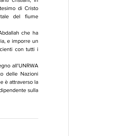
ti cristiani, in 
tesimo di Cristo 
ntale del fiume 
Abdallah che ha 
ia, e imporre un 
enti con tutti i 
tegno all'UNRWA 
o delle Nazioni 
 è attraverso la 
dipendente sulla 