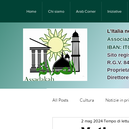
Home
Chi siamo
Arab Corner
Iniziative
L’Italia 
Associaz
IBAN: I
Sito reg
R.G.V. 8
Proprieta
Direttor
All Posts
Cultura
Notizie in p
2 mag 2024
Tempo di lettu
Նորություններ/Notizie Armen