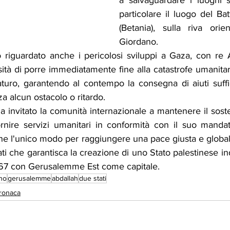
a salvaguardare i luoghi san
particolare il luogo del Bat
(Betania), sulla riva orie
Giordano.
 riguardato anche i pericolosi sviluppi a Gaza, con re 
sità di porre immediatamente fine alla catastrofe umanitar
turo, garantendo al contempo la consegna di aiuti suffici
za alcun ostacolo o ritardo.
ha invitato la comunità internazionale a mantenere il sos
ornire servizi umanitari in conformità con il suo mandat
che l'unico modo per raggiungere una pace giusta e globale
ti che garantisca la creazione di uno Stato palestinese in
967 con Gerusalemme Est come capitale.
ano
gerusalemme
abdallah
due stati
ronaca