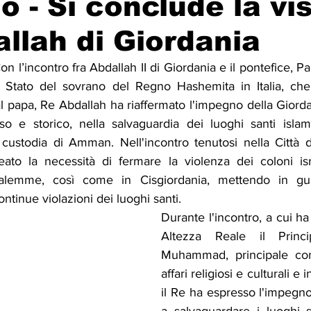
o - Si conclude la vis
llah di Giordania
Solidarietà
Archeologia
Musica
Cinema
Tr
l’incontro fra Abdallah II di Giordania e il pontefice, Pa
i Stato del sovrano del Regno Hashemita in Italia, che
tà
Eventi
Teatro
Lega Araba
Società
Dirit
papa, Re Abdallah ha riaffermato l'impegno della Giordan
so e storico, nella salvaguardia dei luoghi santi islami
ustodia di Amman. Nell'incontro tenutosi nella Città d
itti e Pace
Gastronomia
eato la necessità di fermare la violenza dei coloni isra
salemme, così come in Cisgiordania, mettendo in gua
tinue violazioni dei luoghi santi.
Durante l'incontro, a cui ha
Altezza Reale il Princ
Muhammad, principale cons
affari religiosi e culturali e 
il Re ha espresso l'impegno