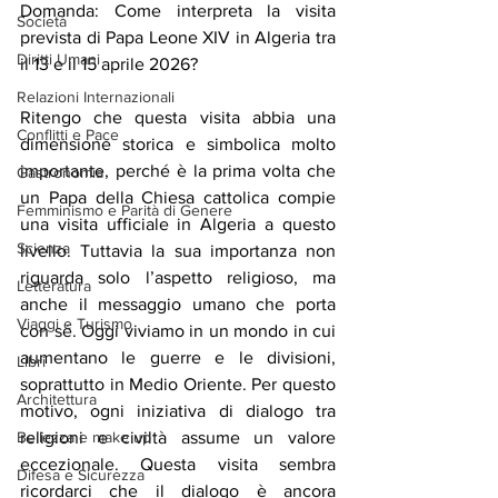
Domanda: Come interpreta la visita 
Società
prevista di Papa Leone XIV in Algeria tra 
Diritti Umani
il 13 e il 15 aprile 2026?
Relazioni Internazionali
Ritengo che questa visita abbia una 
Conflitti e Pace
dimensione storica e simbolica molto 
importante, perché è la prima volta che 
Gastronomia
un Papa della Chiesa cattolica compie 
Femminismo e Parità di Genere
una visita ufficiale in Algeria a questo 
Scienza
livello. Tuttavia la sua importanza non 
riguarda solo l’aspetto religioso, ma 
Letteratura
anche il messaggio umano che porta 
Viaggi e Turismo
con sé. Oggi viviamo in un mondo in cui 
aumentano le guerre e le divisioni, 
Libri
soprattutto in Medio Oriente. Per questo 
Architettura
motivo, ogni iniziativa di dialogo tra 
Bellezza e make up
religioni e civiltà assume un valore 
eccezionale. Questa visita sembra 
Difesa e Sicurezza
ricordarci che il dialogo è ancora 