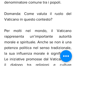
denominatore comune tra i popoli.
Domanda: Come valuta il ruolo del 
Vaticano in questo contesto?
Per molti nel mondo, il Vaticano 
rappresenta un’importante autorità 
morale e spirituale. Anche se non è una 
potenza politica nel senso tradizionale, 
la sua influenza morale è significativa. 
Le iniziative promosse dal Vaticano per 
il dialogo tra religioni e culture 
costituiscono un tentativo di preservare 
uno spazio di speranza in un mondo 
turbolento. Si può dire che il Vaticano 
cerchi di essere un rifugio morale per 
l’idea del bene e della pace, un ruolo di 
cui il mondo ha oggi più bisogno che 
mai.