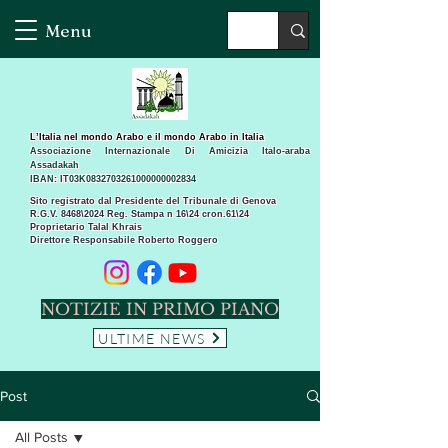
Menu
L’Italia nel mondo Arabo e il mondo Arabo in Italia
Associazione Internazionale Di Amicizia Italo-araba
Assadakah
IBAN: IT03K0832703261000000002834
Sito registrato dal Presidente del Tribunale di Genova
R.G.V. 8468\2024 Reg. Stampa n 16\24 cron.61\24 ​
Proprietario Talal Khrais
Direttore Responsabile Roberto Roggero
NOTIZIE IN PRIMO PIANO
ULTIME NEWS
Post
All Posts