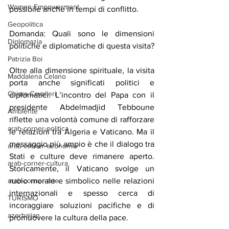
Women Empowerment
possibile anche in tempi di conflitto.
Geopolitica
Domanda: Quali sono le dimensioni 
Diplomazia
politiche e diplomatiche di questa visita?
Patrizia Boi
Oltre alla dimensione spirituale, la visita 
Maddalena Celano
porta anche significati politici e 
Chiara Cavalieri
diplomatici. L’incontro del Papa con il 
presidente Abdelmadjid Tebboune 
Ambiente
riflette una volontà comune di rafforzare 
arab-corner-politica
le relazioni tra Algeria e Vaticano. Ma il 
messaggio più ampio è che il dialogo tra 
arab-corner-economia
Stati e culture deve rimanere aperto. 
arab-corner-cultura
Storicamente, il Vaticano svolge un 
arab-corner-arte
ruolo morale e simbolico nelle relazioni 
internazionali e spesso cerca di 
TURISMO
incoraggiare soluzioni pacifiche e di 
azerbaijan
promuovere la cultura della pace.