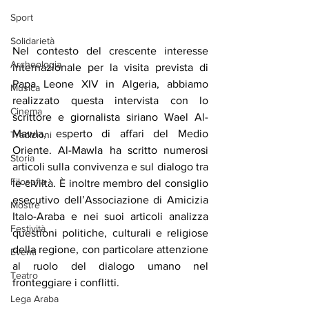
Sport
Solidarietà
Nel contesto del crescente interesse 
Archeologia
internazionale per la visita prevista di 
Papa Leone XIV in Algeria, abbiamo 
Musica
realizzato questa intervista con lo 
Cinema
scrittore e giornalista siriano Wael Al-
Mawla, esperto di affari del Medio 
Tradizioni
Oriente. Al-Mawla ha scritto numerosi 
Storia
articoli sulla convivenza e sul dialogo tra 
Filosofia
le civiltà. È inoltre membro del consiglio 
esecutivo dell’Associazione di Amicizia 
Mostre
Italo-Araba e nei suoi articoli analizza 
Festività
questioni politiche, culturali e religiose 
della regione, con particolare attenzione 
Eventi
al ruolo del dialogo umano nel 
Teatro
fronteggiare i conflitti.
Lega Araba