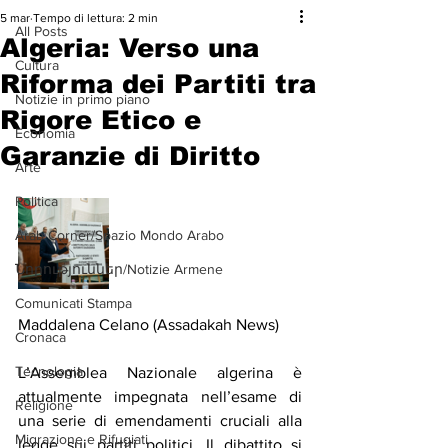
5 mar
Tempo di lettura: 2 min
All Posts
Algeria: Verso una
Cultura
Riforma dei Partiti tra
Notizie in primo piano
Rigore Etico e
Economia
Garanzie di Diritto
Arte
Politica
Arab Corner/Spazio Mondo Arabo
Նորություններ/Notizie Armene
Comunicati Stampa
Maddalena Celano (Assadakah News)
Cronaca
Tecnologia
L’Assemblea Nazionale algerina è 
attualmente impegnata nell’esame di 
Religione
una serie di emendamenti cruciali alla 
Migrazione e Rifugiati
legge sui partiti politici. Il dibattito si 