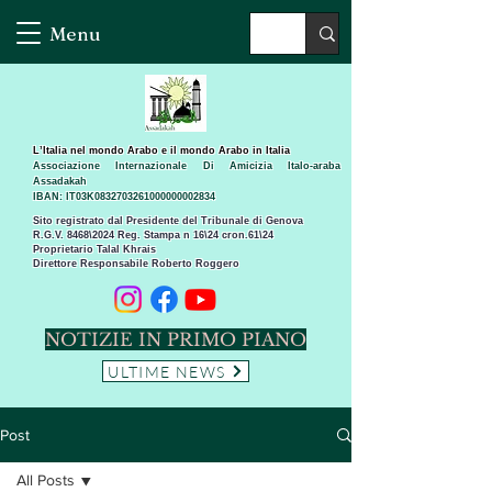
Menu
L’Italia nel mondo Arabo e il mondo Arabo in Italia
Associazione Internazionale Di Amicizia Italo-araba
Assadakah
IBAN: IT03K0832703261000000002834
Sito registrato dal Presidente del Tribunale di Genova
R.G.V. 8468\2024 Reg. Stampa n 16\24 cron.61\24 ​
Proprietario Talal Khrais
Direttore Responsabile Roberto Roggero
NOTIZIE IN PRIMO PIANO
ULTIME NEWS
Post
All Posts