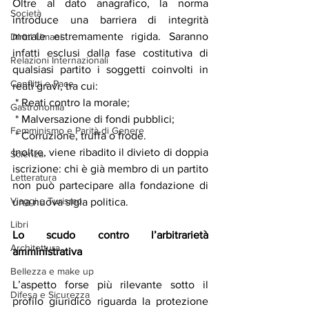
Oltre al dato anagrafico, la norma 
Società
introduce una barriera di integrità 
morale estremamente rigida. Saranno 
Diritti Umani
infatti esclusi dalla fase costitutiva di 
Relazioni Internazionali
qualsiasi partito i soggetti coinvolti in 
Conflitti e Pace
reati gravi, tra cui:
 * Reati contro la morale;
Gastronomia
 * Malversazione di fondi pubblici;
Femminismo e Parità di Genere
 * Corruzione, truffa o frode.
Inoltre, viene ribadito il divieto di doppia 
Scienza
iscrizione: chi è già membro di un partito 
Letteratura
non può partecipare alla fondazione di 
Viaggi e Turismo
una nuova sigla politica.
Libri
Lo scudo contro l’arbitrarietà 
Architettura
amministrativa
Bellezza e make up
L’aspetto forse più rilevante sotto il 
Difesa e Sicurezza
profilo giuridico riguarda la protezione 