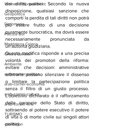
dei diritti politici. Secondo la nuova 
Women Empowerment
disposizione, qualsiasi sanzione che 
Geopolitica
comporti la perdita di tali diritti non potrà 
Diplomazia
più essere frutto di una decisione 
puramente burocratica, ma dovrà essere 
Patrizia Boi
necessariamente pronunciata da 
Maddalena Celano
un'autorità giudiziaria.
Questa modifica risponde a una precisa 
Chiara Cavalieri
volontà dei promotori della riforma: 
Ambiente
evitare che decisioni amministrative 
arab-corner-politica
arbitrarie possano silenziare il dissenso 
o limitare la partecipazione politica 
arab-corner-economia
senza il filtro di un giusto processo. 
arab-corner-cultura
L'obiettivo dichiarato è il rafforzamento 
delle garanzie dello Stato di diritto, 
arab-corner-arte
sottraendo al potere esecutivo il potere 
TURISMO
di vita o di morte civile sui singoli attori 
politici.
azerbaijan