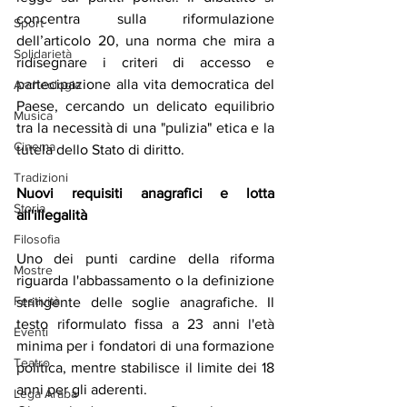
concentra sulla riformulazione 
Sport
dell’articolo 20, una norma che mira a 
Solidarietà
ridisegnare i criteri di accesso e 
partecipazione alla vita democratica del 
Archeologia
Paese, cercando un delicato equilibrio 
Musica
tra la necessità di una "pulizia" etica e la 
Cinema
tutela dello Stato di diritto.
Tradizioni
Nuovi requisiti anagrafici e lotta 
Storia
all'illegalità
Filosofia
Uno dei punti cardine della riforma 
Mostre
riguarda l'abbassamento o la definizione 
Festività
stringente delle soglie anagrafiche. Il 
testo riformulato fissa a 23 anni l'età 
Eventi
minima per i fondatori di una formazione 
Teatro
politica, mentre stabilisce il limite dei 18 
anni per gli aderenti.
Lega Araba