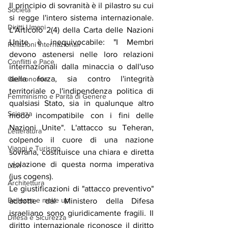
Il principio di sovranità è il pilastro su cui 
Società
si regge l'intero sistema internazionale. 
Diritti Umani
L'Articolo 2(4) della Carta delle Nazioni 
Unite è inequivocabile: "I Membri 
Relazioni Internazionali
devono astenersi nelle loro relazioni 
Conflitti e Pace
internazionali dalla minaccia o dall'uso 
della forza, sia contro l'integrità 
Gastronomia
territoriale o l'indipendenza politica di 
Femminismo e Parità di Genere
qualsiasi Stato, sia in qualunque altro 
Scienza
modo incompatibile con i fini delle 
Nazioni Unite". L'attacco su Teheran, 
Letteratura
colpendo il cuore di una nazione 
Viaggi e Turismo
sovrana, costituisce una chiara e diretta 
violazione di questa norma imperativa 
Libri
(jus cogens).
Architettura
Le giustificazioni di "attacco preventivo" 
Bellezza e make up
addotte dal Ministero della Difesa 
israeliano sono giuridicamente fragili. Il 
Difesa e Sicurezza
diritto internazionale riconosce il diritto 