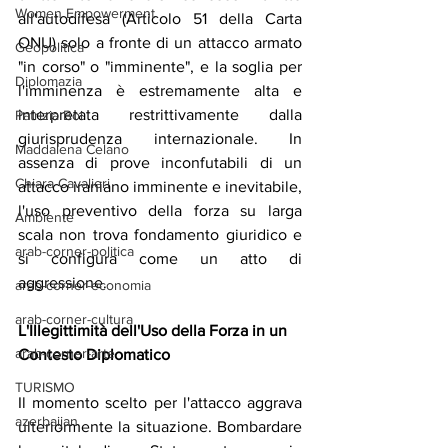
Women Empowerment
all'autodifesa (Articolo 51 della Carta 
ONU) solo a fronte di un attacco armato 
Geopolitica
"in corso" o "imminente", e la soglia per 
Diplomazia
l'imminenza è estremamente alta e 
interpretata restrittivamente dalla 
Patrizia Boi
giurisprudenza internazionale. In 
Maddalena Celano
assenza di prove inconfutabili di un 
Chiara Cavalieri
attacco iraniano imminente e inevitabile, 
l'uso preventivo della forza su larga 
Ambiente
scala non trova fondamento giuridico e 
arab-corner-politica
si configura come un atto di 
aggressione.
arab-corner-economia
arab-corner-cultura
L'Illegittimità dell'Uso della Forza in un 
arab-corner-arte
Contesto Diplomatico
TURISMO
Il momento scelto per l'attacco aggrava 
azerbaijan
ulteriormente la situazione. Bombardare 