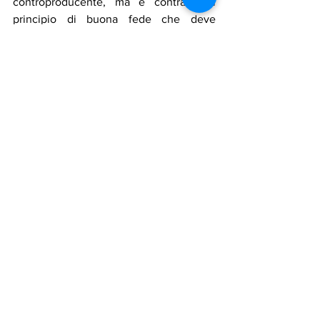
controproducente, ma è contrario al 
principio di buona fede che deve 
guidare le relazioni tra gli Stati, 
specialmente durante i processi di 
risoluzione pacifica delle controversie. 
Questo atto mina la credibilità della 
diplomazia come strumento primario per 
la gestione delle crisi e stabilisce un 
precedente pericoloso in cui la forza 
militare viene preferita al dialogo anche 
quando quest'ultimo è attivo.
Assadakah
assadakah news
iran
palestina
Maddalena Celano
medio oriente
pace