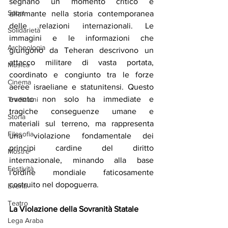
segnano un momento critico e 
Sport
allarmante nella storia contemporanea 
delle relazioni internazionali. Le 
Solidarietà
immagini e le informazioni che 
Archeologia
giungono da Teheran descrivono un 
attacco militare di vasta portata, 
Musica
coordinato e congiunto tra le forze 
Cinema
aeree israeliane e statunitensi. Questo 
evento non solo ha immediate e 
Tradizioni
tragiche conseguenze umane e 
Storia
materiali sul terreno, ma rappresenta 
Filosofia
una violazione fondamentale dei 
principi cardine del diritto 
Mostre
internazionale, minando alla base 
Festività
l'ordine mondiale faticosamente 
costruito nel dopoguerra.
Eventi
Teatro
La
Violazione della Sovranità Statale
Lega Araba