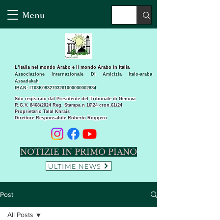
Menu
L’Italia nel mondo Arabo e il mondo Arabo in Italia
Associazione Internazionale Di Amicizia Italo-araba
Assadakah
IBAN: IT03K0832703261000000002834
Sito registrato dal Presidente del Tribunale di Genova
R.G.V. 8468\2024 Reg. Stampa n 16\24 cron.61\24 ​
Proprietario Talal Khrais
Direttore Responsabile Roberto Roggero
NOTIZIE IN PRIMO PIANO
ULTIME NEWS
Post
All Posts