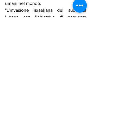
umani nel mondo.
"L'invasione israeliana del sud del 
Libano con l'obiettivo di occupare 
territori sotto controllo dai caschi blu 
dell'Unifil mette direttamente a rischio i 
nostri mille soldati schierati lungo la 
Blue Line, la linea di demarcazione che 
separa il Libano da Israele, nell'ambito 
dell'operazione Leonte. Crosetto 
riferisca immediatamente sulla 
situazione e - visti i precedenti attacchi 
israeliani contro le basi Unifil - pensi a 
proteggere loro da Israele prima che i 
Paesi del Golfo dall'Iran e intimi a 
Netanyahu di non toccare i nostri 
militari". Lo dichiarano i capigruppo M5S 
delle commissioni Esteri e Difesa di 
Senato e Camera, Alessandra Maiorino, 
Francesco Silvestri, Arnaldo Lomuti.