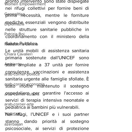
pronto intervento sono state dispiegate 
Women Empowerment
nei rifugi collettivi per fornire beni di 
Geopolitica
prima necessità, mentre le forniture 
mediche essenziali vengono distribuite 
Diplomazia
nelle strutture sanitarie pubbliche in 
Patrizia Boi
coordinamento con il ministero della 
Salute Pubblica.
Maddalena Celano
Le unità mobili di assistenza sanitaria 
Chiara Cavalieri
primaria sostenute dall'UNICEF sono 
Ambiente
state ampliate a 37 unità per fornire 
consulenze, vaccinazioni e assistenza 
arab-corner-politica
sanitaria urgente alle famiglie sfollate. È 
arab-corner-economia
stato inoltre mantenuto il sostegno 
ospedaliero per garantire l'accesso ai 
arab-corner-cultura
servizi di terapia intensiva neonatale e 
arab-corner-arte
pediatrica ai bambini più vulnerabili.
TURISMO
Nei rifugi, l'UNICEF e i suoi partner 
stanno dando priorità al sostegno 
azerbaijan
psicosociale, ai servizi di protezione 