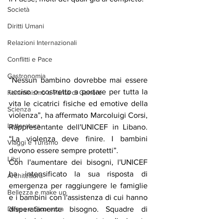
Società
Diritti Umani
Relazioni Internazionali
Conflitti e Pace
Gastronomia
“Nessun bambino dovrebbe mai essere 
ucciso o costretto a portare per tutta la 
Femminismo e Parità di Genere
vita le cicatrici fisiche ed emotive della 
Scienza
violenza”, ha affermato Marcoluigi Corsi, 
Letteratura
Rappresentante dell'UNICEF in Libano. 
“La violenza deve finire. I bambini 
Viaggi e Turismo
devono essere sempre protetti”.
Libri
Con l'aumentare dei bisogni, l'UNICEF 
ha intensificato la sua risposta di 
Architettura
emergenza per raggiungere le famiglie 
Bellezza e make up
e i bambini con l'assistenza di cui hanno 
Difesa e Sicurezza
disperatamente bisogno. Squadre di 