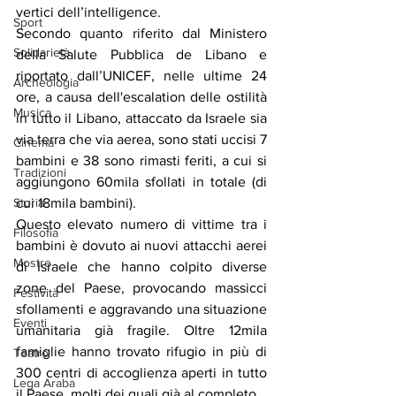
vertici dell’intelligence.
Sport
Secondo quanto riferito dal Ministero 
Solidarietà
della Salute Pubblica de Libano e 
riportato dall’UNICEF, nelle ultime 24 
Archeologia
ore, a causa dell'escalation delle ostilità 
Musica
in tutto il Libano, attaccato da Israele sia 
via terra che via aerea, sono stati uccisi 7 
Cinema
bambini e 38 sono rimasti feriti, a cui si 
Tradizioni
aggiungono 60mila sfollati in totale (di 
Storia
cui 18mila bambini).
Questo elevato numero di vittime tra i 
Filosofia
bambini è dovuto ai nuovi attacchi aerei 
Mostre
di Israele che hanno colpito diverse 
zone del Paese, provocando massicci 
Festività
sfollamenti e aggravando una situazione 
Eventi
umanitaria già fragile. Oltre 12mila 
famiglie hanno trovato rifugio in più di 
Teatro
300 centri di accoglienza aperti in tutto 
Lega Araba
il Paese, molti dei quali già al completo.