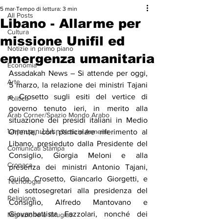
5 mar
Tempo di lettura: 3 min
All Posts
Libano - Allarme per
Cultura
missione Unifil ed
Notizie in primo piano
emergenza umanitaria
Economia
Assadakah News – Si attende per oggi, 
Arte
5 marzo, la relazione dei ministri Tajani 
e Crosetto sugli esiti del vertice di 
Politica
governo tenuto ieri, in merito alla 
Arab Corner/Spazio Mondo Arabo
situazione dei presidi italiani in Medio 
Նորություններ/Notizie Armene
Oriente, con particolare riferimento al 
Libano, presieduto dalla Presidente del 
Comunicati Stampa
Consiglio, Giorgia Meloni e alla 
Cronaca
presenza dei ministri Antonio Tajani, 
Guido Crosetto, Giancarlo Giorgetti, e 
Tecnologia
dei sottosegretari alla presidenza del 
Religione
Consiglio, Alfredo Mantovano e 
Giovanbattista Fazzolari, nonché dei 
Migrazione e Rifugiati