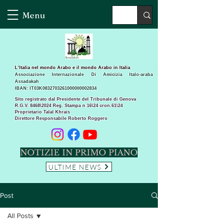
Menu
L’Italia nel mondo Arabo e il mondo Arabo in Italia
Associazione Internazionale Di Amicizia Italo-araba
Assadakah
IBAN: IT03K0832703261000000002834
Sito registrato dal Presidente del Tribunale di Genova
R.G.V. 8468\2024 Reg. Stampa n 16\24 cron.61\24 ​
Proprietario Talal Khrais
Direttore Responsabile Roberto Roggero
NOTIZIE IN PRIMO PIANO
ULTIME NEWS
Post
All Posts