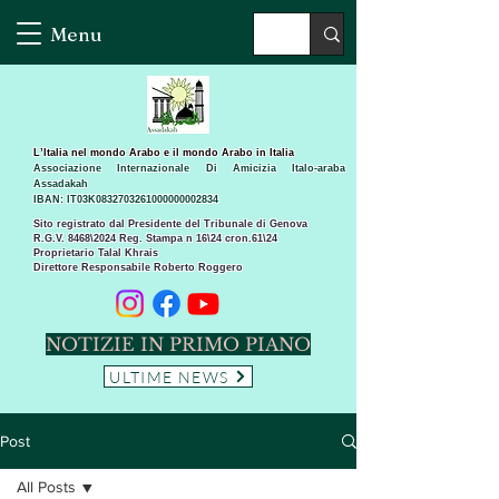
Menu
L’Italia nel mondo Arabo e il mondo Arabo in Italia
Associazione Internazionale Di Amicizia Italo-araba
Assadakah
IBAN: IT03K0832703261000000002834
Sito registrato dal Presidente del Tribunale di Genova
R.G.V. 8468\2024 Reg. Stampa n 16\24 cron.61\24 ​
Proprietario Talal Khrais
Direttore Responsabile Roberto Roggero
NOTIZIE IN PRIMO PIANO
ULTIME NEWS
Post
All Posts