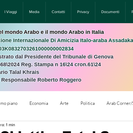
I Viaggi
Media
Contatti
Privacy
Documenti
nel mondo Arabo e il mondo Arabo in Italia
ione Internazionale Di Amicizia Italo-araba Assadak
T03K0832703261000000002834
istrato dal Presidente del Tribunale di Genova
468\2024 Reg. Stampa n 16\24 cron.61\24 ​
rio Talal Khrais
e Responsabile Roberto Roggero
rimo piano
Economia
Arte
Politica
Arab Corner/
ra: 1 min
e
Comunicati Stampa
Cronaca
Tecnologia
Relig