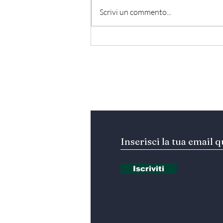
Scrivi un commento...
Egitto - Scoperta la
tomba di Thutmose II
Iscriviti alla nostra Ne
Iscriviti