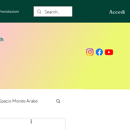
Accedi
Prenotazioni
ah
Spazio Mondo Arabo
ione