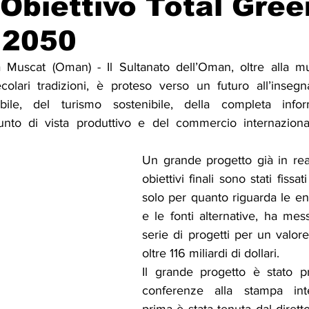
Obiettivo Total Gree
l 2050
Solidarietà
Archeologia
Musica
Cinema
Tr
uscat (Oman) - Il Sultanato dell’Oman, oltre alla mult
olari tradizioni, è proteso verso un futuro all’insegna
tà
Eventi
Teatro
Lega Araba
Società
Dirit
abile, del turismo sostenibile, della completa infor
nto di vista produttivo e del commercio internazionale
itti e Pace
Gastronomia
Un grande progetto già in real
obiettivi finali sono stati fissa
solo per quanto riguarda le ene
e le fonti alternative, ha mes
serie di progetti per un valor
oltre 116 miliardi di dollari.
Il grande progetto è stato pr
conferenze alla stampa inte