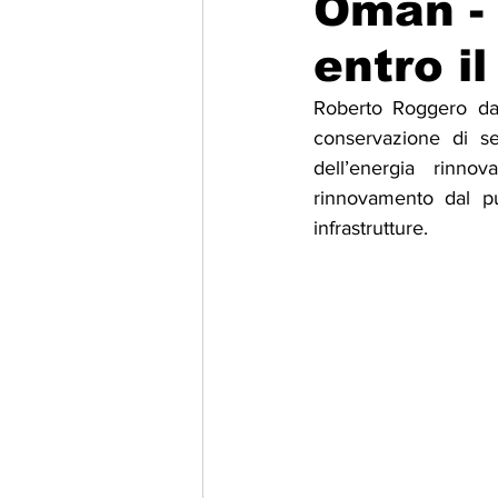
Oman - 
entro i
Migrazione e Rifugiati
Sport
Roberto Roggero da M
conservazione di sec
Filosofia
Mostre
Festivi
dell’energia rinnov
rinnovamento dal pu
infrastrutture.
Relazioni Internazionali
Confl