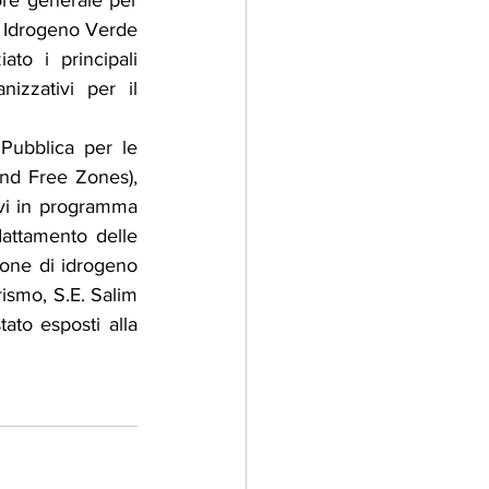
ore generale per 
e Idrogeno Verde 
to i principali 
zzativi per il 
Pubblica per le 
d Free Zones), 
ivi in programma 
dattamento delle 
ione di idrogeno 
ismo, S.E. Salim 
ato esposti alla 