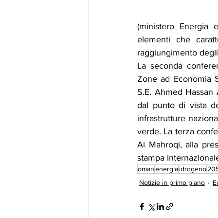
(ministero Energia e
elementi che caratt
raggiungimento degli 
La seconda conferenz
Zone ad Economia Sp
S.E. Ahmed Hassan Ald
dal punto di vista de
infrastrutture naziona
verde. La terza confe
Al Mahroqi, alla pres
stampa internazionale 
oman
energia
idrogeno
20
Notizie in primo piano
E