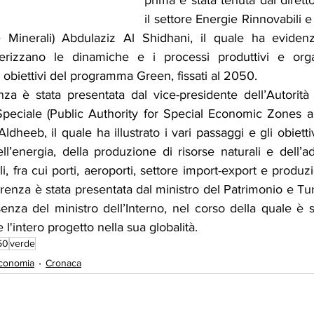
prima è stata tenuta dal dirett
il settore Energie Rinnovabili 
 Minerali) Abdulaziz Al Shidhani, il quale ha evidenzia
erizzano le dinamiche e i processi produttivi e organi
obiettivi del programma Green, fissati al 2050.
a è stata presentata dal vice-presidente dell’Autorità 
eciale (Public Authority for Special Economic Zones an
heeb, il quale ha illustrato i vari passaggi e gli obiett
ll’energia, della produzione di risorse naturali e dell’a
li, fra cui porti, aeroporti, settore import-export e produz
renza è stata presentata dal ministro del Patrimonio e Tur
enza del ministro dell’Interno, nel corso della quale è st
l'intero progetto nella sua globalità.
50
verde
conomia
Cronaca