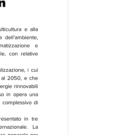
n
adizioni
Storia
icultura e alla 
 dell’ambiente, 
ti Umani
matizzazione e 
, con relative 
izzazione, i cui 
ti al 2050, e che 
rgie rinnovabili 
so in opera una 
e complessivo di 
esentato in tre 
rnazionale. La 