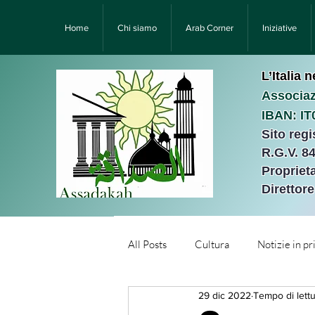
Home
Chi siamo
Arab Corner
Iniziative
L’Italia 
Associaz
IBAN: I
Sito reg
R.G.V. 8
Proprieta
Direttor
All Posts
Cultura
Notizie in p
29 dic 2022
Tempo di lettu
Նորություններ/Notizie Armen