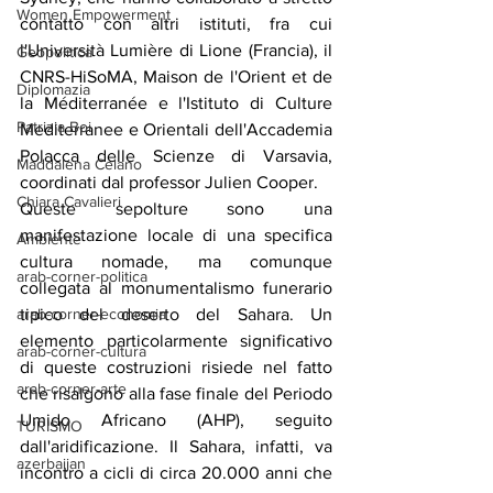
Women Empowerment
contatto con altri istituti, fra cui 
l'Università Lumière di Lione (Francia), il 
Geopolitica
CNRS-HiSoMA, Maison de l'Orient et de 
Diplomazia
la Méditerranée e l'Istituto di Culture 
Patrizia Boi
Mediterranee e Orientali dell'Accademia 
Polacca delle Scienze di Varsavia, 
Maddalena Celano
coordinati dal professor Julien Cooper.
Chiara Cavalieri
Queste sepolture sono una 
manifestazione locale di una specifica 
Ambiente
cultura nomade, ma comunque 
arab-corner-politica
collegata al monumentalismo funerario 
tipico del deserto del Sahara. Un 
arab-corner-economia
elemento particolarmente significativo 
arab-corner-cultura
di queste costruzioni risiede nel fatto 
arab-corner-arte
che risalgono alla fase finale del Periodo 
Umido Africano (AHP), seguito 
TURISMO
dall'aridificazione. Il Sahara, infatti, va 
azerbaijan
incontro a cicli di circa 20.000 anni che 