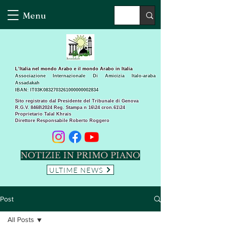
Menu
L’Italia nel mondo Arabo e il mondo Arabo in Italia
Associazione Internazionale Di Amicizia Italo-araba
Assadakah
IBAN: IT03K0832703261000000002834
Sito registrato dal Presidente del Tribunale di Genova
R.G.V. 8468\2024 Reg. Stampa n 16\24 cron.61\24 ​
Proprietario Talal Khrais
Direttore Responsabile Roberto Roggero
NOTIZIE IN PRIMO PIANO
ULTIME NEWS
Post
All Posts