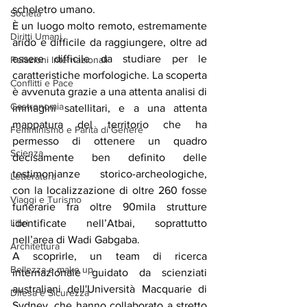
scheletro umano.
Società
È un luogo molto remoto, estremamente 
Diritti Umani
arido e difficile da raggiungere, oltre ad 
essere difficile da studiare per le 
Relazioni Internazionali
caratteristiche morfologiche. La scoperta 
Conflitti e Pace
è avvenuta grazie a una attenta analisi di 
Gastronomia
immagini satellitari, e a una attenta 
mappatura del territorio che ha 
Femminismo e Parità di Genere
permesso di ottenere un quadro 
Scienza
decisamente ben definito delle 
testimonianze storico-archeologiche, 
Letteratura
con la localizzazione di oltre 260 fosse 
Viaggi e Turismo
funerarie fra oltre 90mila strutture 
identificate nell’Atbai, soprattutto 
Libri
nell’area di Wadi Gabgaba.
Architettura
A scoprirle, un team di ricerca 
Bellezza e make up
internazionale guidato da scienziati 
australiani dell'Università Macquarie di 
Difesa e Sicurezza
Sydney, che hanno collaborato a stretto 