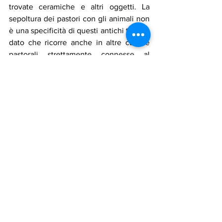
trovate ceramiche e altri oggetti. La 
sepoltura dei pastori con gli animali non 
è una specificità di questi antichi tumuli, 
dato che ricorre anche in altre culture 
pastorali strettamente connesse al 
Sahara e al Nilo.
(*Direttore rsponsabile Assadakah News)
assadakah news
egitto
sudan
archeologia
sahara
nilo
civiltà
ricerca
Eritrea
Notizie in primo piano
Cultura
Mostra tutti
Post recenti