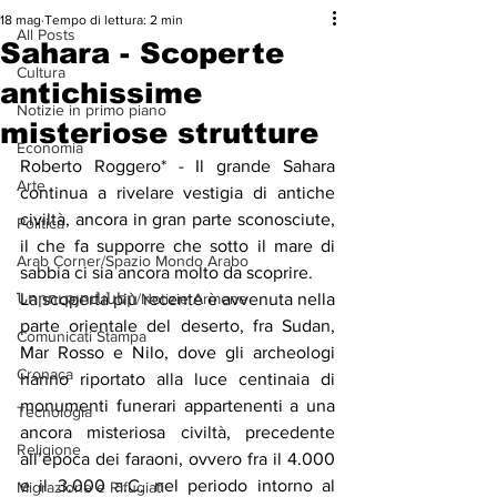
18 mag
Tempo di lettura: 2 min
All Posts
Sahara - Scoperte
Cultura
antichissime
Notizie in primo piano
misteriose strutture
Economia
Roberto Roggero* - Il grande Sahara 
Arte
continua a rivelare vestigia di antiche 
civiltà, ancora in gran parte sconosciute, 
Politica
il che fa supporre che sotto il mare di 
Arab Corner/Spazio Mondo Arabo
sabbia ci sia ancora molto da scoprire.
Նորություններ/Notizie Armene
La scoperta più recente è avvenuta nella 
parte orientale del deserto, fra Sudan, 
Comunicati Stampa
Mar Rosso e Nilo, dove gli archeologi 
Cronaca
hanno riportato alla luce centinaia di 
monumenti funerari appartenenti a una 
Tecnologia
ancora misteriosa civiltà, precedente 
Religione
all’epoca dei faraoni, ovvero fra il 4.000 
e il 3.000 a.C. nel periodo intorno al 
Migrazione e Rifugiati