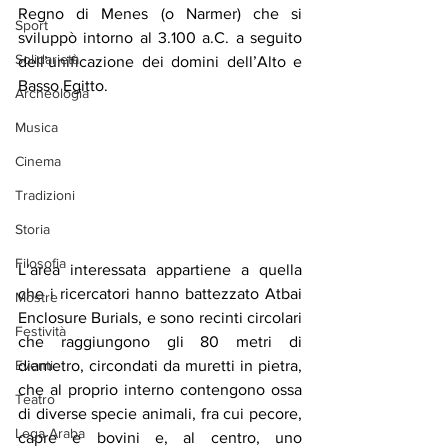
Regno di Menes (o Narmer) che si 
Sport
sviluppò intorno al 3.100 a.C. a seguito 
Solidarietà
dell’unificazione dei domini dell’Alto e 
Basso Egitto.
Archeologia
Musica
Cinema
Tradizioni
Storia
Filosofia
L’area interessata appartiene a quella 
che i ricercatori hanno battezzato Atbai 
Mostre
Enclosure Burials, e sono recinti circolari 
Festività
che raggiungono gli 80 metri di 
diametro, circondati da muretti in pietra, 
Eventi
che al proprio interno contengono ossa 
Teatro
di diverse specie animali, fra cui pecore, 
Lega Araba
capre e bovini e, al centro, uno 