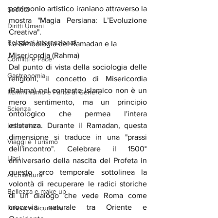
patrimonio artistico iraniano attraverso la 
Società
mostra "Magia Persiana: L’Evoluzione 
Diritti Umani
Creativa".
Relazioni Internazionali
La Simbologia del Ramadan e la 
Misericordia (Rahma)
Conflitti e Pace
Dal punto di vista della sociologia delle 
Gastronomia
religioni, il concetto di Misericordia 
(Rahma) nel contesto islamico non è un 
Femminismo e Parità di Genere
mero sentimento, ma un principio 
Scienza
ontologico che permea l'intera 
Letteratura
esistenza. Durante il Ramadan, questa 
dimensione si traduce in una "prassi 
Viaggi e Turismo
dell'incontro". Celebrare il 1500° 
Libri
anniversario della nascita del Profeta in 
questo arco temporale sottolinea la 
Architettura
volontà di recuperare le radici storiche 
Bellezza e make up
di un dialogo che vede Roma come 
crocevia naturale tra Oriente e 
Difesa e Sicurezza