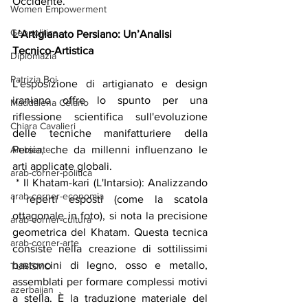
Occidente.
Women Empowerment
Geopolitica
L’Artigianato Persiano: Un’Analisi 
Tecnico-Artistica
Diplomazia
Patrizia Boi
L'esposizione di artigianato e design 
iraniano offre lo spunto per una 
Maddalena Celano
riflessione scientifica sull'evoluzione 
Chiara Cavalieri
delle tecniche manifatturiere della 
Ambiente
Persia, che da millenni influenzano le 
arti applicate globali.
arab-corner-politica
 * Il Khatam-kari (L'Intarsio): Analizzando 
arab-corner-economia
i reperti esposti (come la scatola 
ottagonale in foto), si nota la precisione 
arab-corner-cultura
geometrica del Khatam. Questa tecnica 
arab-corner-arte
consiste nella creazione di sottilissimi 
bastoncini di legno, osso e metallo, 
TURISMO
assemblati per formare complessi motivi 
azerbaijan
a stella. È la traduzione materiale del 