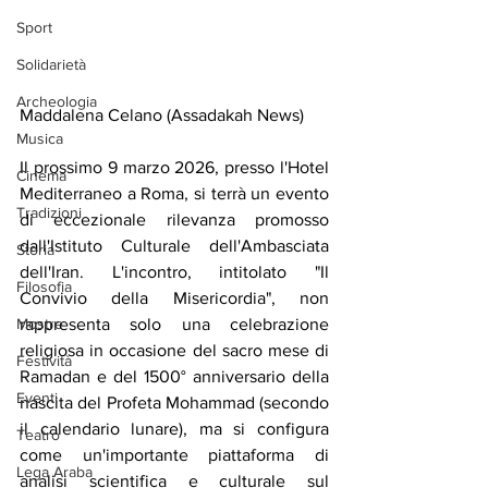
Sport
Solidarietà
Archeologia
Maddalena Celano (Assadakah News)
Musica
Il prossimo 9 marzo 2026, presso l'Hotel 
Cinema
Mediterraneo a Roma, si terrà un evento 
Tradizioni
di eccezionale rilevanza promosso 
dall'Istituto Culturale dell'Ambasciata 
Storia
dell'Iran. L'incontro, intitolato "Il 
Filosofia
Convivio della Misericordia", non 
Mostre
rappresenta solo una celebrazione 
religiosa in occasione del sacro mese di 
Festività
Ramadan e del 1500° anniversario della 
Eventi
nascita del Profeta Mohammad (secondo 
il calendario lunare), ma si configura 
Teatro
come un'importante piattaforma di 
Lega Araba
analisi scientifica e culturale sul 