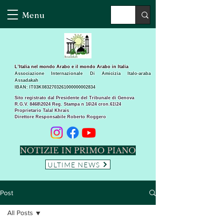
Menu
L’Italia nel mondo Arabo e il mondo Arabo in Italia
Associazione Internazionale Di Amicizia Italo-araba
Assadakah
IBAN: IT03K0832703261000000002834
Sito registrato dal Presidente del Tribunale di Genova
R.G.V. 8468\2024 Reg. Stampa n 16\24 cron.61\24 ​
Proprietario Talal Khrais
Direttore Responsabile Roberto Roggero
NOTIZIE IN PRIMO PIANO
ULTIME NEWS
Post
All Posts