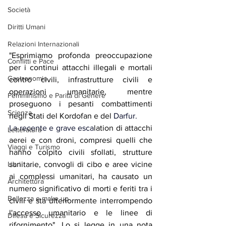
Società
Diritti Umani
Relazioni Internazionali
"Esprimiamo profonda preoccupazione 
Conflitti e Pace
per i continui attacchi illegali e mortali 
Gastronomia
contro civili, infrastrutture civili e 
operazioni umanitarie, mentre 
Femminismo e Parità di Genere
proseguono i pesanti combattimenti 
Scienza
negli Stati del Kordofan e del 
Darfur.
La
 recente e grave esca
lation di attacchi 
Letteratura
aerei e con droni, compresi quelli che 
Viaggi e Turismo
hanno colpito civili sfollati, strutture 
sanitarie, convogli di cibo e aree vicine 
Libri
ai complessi umanitari, ha causato un 
Architettura
numero significativo di morti e feriti tra i 
Bellezza e make up
civili e sta ulteriormente interrompendo 
l'accesso umanitario e le linee di 
Difesa e Sicurezza
rifornimento". Lo si legge in una nota 