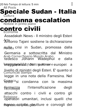
20 feb
Tempo di lettura: 5 min
All Posts
Speciale Sudan - Italia
Cultura
condanna escalation
Notizie in primo piano
contro civili
Economia
Assadakah News - Il ministro degli Esteri 
Arte
Antonio Tajani sostiene la dichiarazione 
sulla crisi in Sudan, promossa dalla 
Politica
Germania e sottoscritta dal Ministro 
Arab Corner/Spazio Mondo Arabo
tedesco Johann Wadephul e dalla 
Նորություններ/Notizie Armene
maggioranza dei partner europei a 
livello di ministri degli Esteri. E' quanto si 
Comunicati Stampa
legge in una nota della Farnesina. Nel 
Cronaca
testo si condanna con la massima 
fermezza l'intensificazione degli 
Tecnologia
attacchi contro i civili e contro gli 
Religione
operatori umanitari, inclusi quelli che 
hanno colpito strutture e convogli del 
Migrazione e Rifugiati