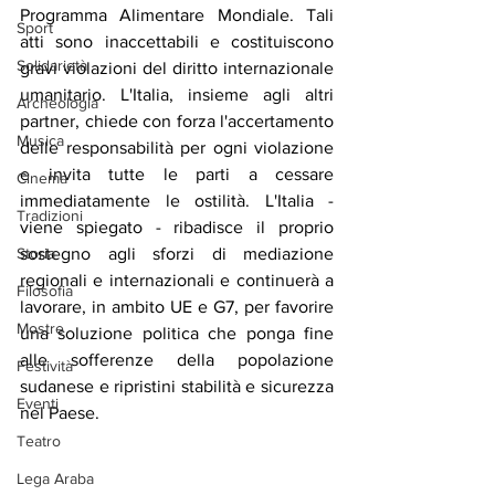
Programma Alimentare Mondiale. Tali 
Sport
atti sono inaccettabili e costituiscono 
Solidarietà
gravi violazioni del diritto internazionale 
umanitario. L'Italia, insieme agli altri 
Archeologia
partner, chiede con forza l'accertamento 
Musica
delle responsabilità per ogni violazione 
e invita tutte le parti a cessare 
Cinema
immediatamente le ostilità. L'Italia - 
Tradizioni
viene spiegato - ribadisce il proprio 
Storia
sostegno agli sforzi di mediazione 
regionali e internazionali e continuerà a 
Filosofia
lavorare, in ambito UE e G7, per favorire 
Mostre
una soluzione politica che ponga fine 
alle sofferenze della popolazione 
Festività
sudanese e ripristini stabilità e sicurezza 
Eventi
nel Paese.
Teatro
Lega Araba