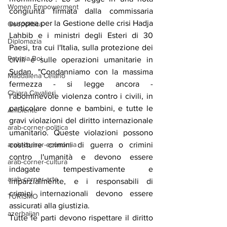
Women Empowerment
congiunta firmata dalla commissaria 
europea per la Gestione delle crisi Hadja 
Geopolitica
Lahbib e i ministri degli Esteri di 30 
Diplomazia
Paesi, tra cui l'Italia, sulla protezione dei 
Patrizia Boi
civili e sulle operazioni umanitarie in 
Sudan. "Condanniamo con la massima 
Maddalena Celano
fermezza - si legge ancora - 
Chiara Cavalieri
l'abominevole violenza contro i civili, in 
particolare donne e bambini, e tutte le 
Ambiente
gravi violazioni del diritto internazionale 
arab-corner-politica
umanitario. Queste violazioni possono 
costituire crimini di guerra o crimini 
arab-corner-economia
contro l'umanità e devono essere 
arab-corner-cultura
indagate tempestivamente e 
arab-corner-arte
imparzialmente, e i responsabili di 
crimini internazionali devono essere 
TURISMO
assicurati alla giustizia.
azerbaijan
Tutte le parti devono rispettare il diritto 