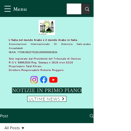
Menu
L’Italia nel mondo Arabo e il mondo Arabo in Italia
Associazione Internazionale Di Amicizia Italo-araba
Assadakah
IBAN: IT03K0832703261000000002834
Sito registrato dal Presidente del Tribunale di Genova
R.G.V. 8468\2024 Reg. Stampa n 16\24 cron.61\24 ​
Proprietario Talal Khrais
Direttore Responsabile Roberto Roggero
NOTIZIE IN PRIMO PIANO
ULTIME NEWS
Post
All Posts