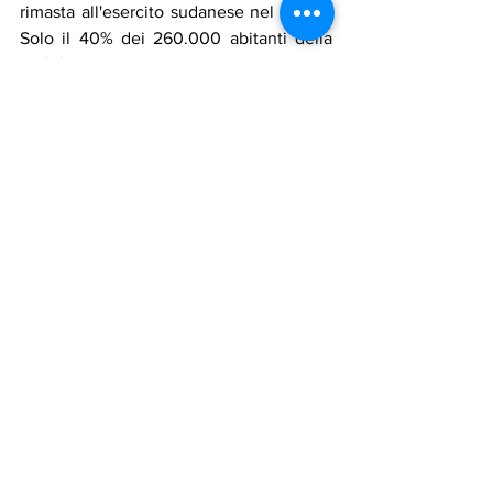
rimasta all'esercito sudanese nel Darfur. 
Solo il 40% dei 260.000 abitanti della 
città è riuscito a fuggire vivo dall'assalto, 
e migliaia di loro sono rimasti feriti, 
hanno detto i funzionari. La sorte degli 
altri rimane sconosciuta.
L'RSF e le milizie arabe alleate, note 
come Janjaweed, hanno invaso El 
Fasher il 26 ottobre e hanno devastato 
la città. Secondo l'Ufficio delle Nazioni 
Unite per i diritti umani, l'offensiva è 
stata caratterizzata da atrocità diffuse, 
tra cui uccisioni di massa ed esecuzioni 
sommarie, violenze sessuali, torture e 
rapimenti a scopo di estorsione. Tra il 25 
e il 27 ottobre hanno ucciso più di 6.000 
persone nella città, ha aggiunto l'Ufficio. 
Prima dell'attacco, i ribelli hanno 
scatenato una rivolta nel campo 